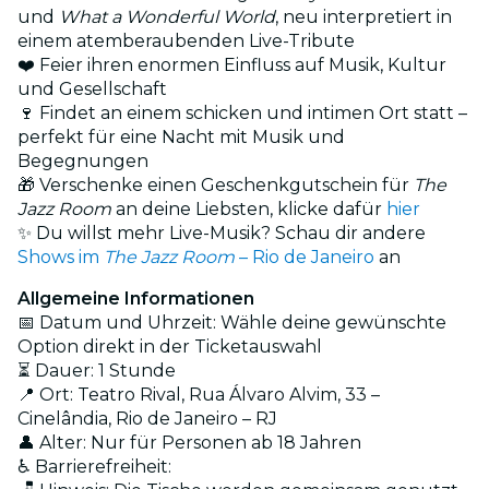
und
What a Wonderful World
, neu interpretiert in
einem atemberaubenden Live-Tribute
❤️ Feier ihren enormen Einfluss auf Musik, Kultur
und Gesellschaft
🍷 Findet an einem schicken und intimen Ort statt –
perfekt für eine Nacht mit Musik und
Begegnungen
🎁 Verschenke einen Geschenkgutschein für
The
Jazz Room
an deine Liebsten, klicke dafür
hier
✨ Du willst mehr Live-Musik? Schau dir andere
Shows im
The Jazz Room
– Rio de Janeiro
an
Allgemeine Informationen
📅 Datum und Uhrzeit: Wähle deine gewünschte
Option direkt in der Ticketauswahl
⏳ Dauer: 1 Stunde
📍 Ort: Teatro Rival, Rua Álvaro Alvim, 33 –
Cinelândia, Rio de Janeiro – RJ
👤 Alter: Nur für Personen ab 18 Jahren
♿ Barrierefreiheit: