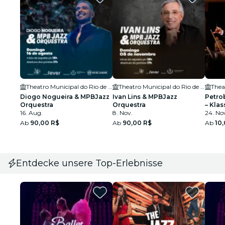
Theatro Municipal do Rio de Janeiro
Theatro Municipal do Rio de Janeiro
Diogo Nogueira & MPBJazz
Ivan Lins & MPBJazz
Petro
Orquestra
Orquestra
– Kla
16. Aug.
8. Nov.
24. No
Ab
90,00 R$
Ab
90,00 R$
Ab
10
Entdecke unsere Top-Erlebnisse