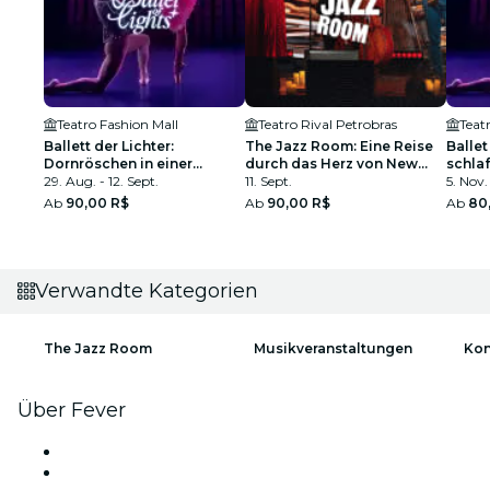
Teatro Fashion Mall
Teatro Rival Petrobras
Teat
Ballett der Lichter:
The Jazz Room: Eine Reise
Ballet
Dornröschen in einer
durch das Herz von New
schla
funkelnden Show
29. Aug. - 12. Sept.
Orleans
11. Sept.
einer
5. Nov.
Ab
90,00 R$
Ab
90,00 R$
Ab
80
Verwandte Kategorien
The Jazz Room
Musikveranstaltungen
Kon
Über Fever
Presse
Wir stellen ein!