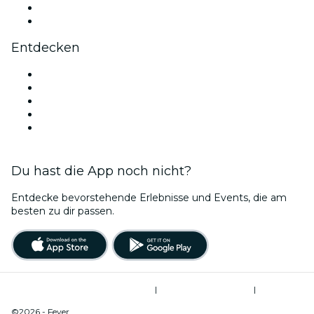
LinkedIn
YouTube
Entdecken
Veranstaltungsorte in Rio de Janeiro
Heute
Morgen
Diese Woche
Dieses Wochenende
Du hast die App noch nicht?
Entdecke bevorstehende Erlebnisse und Events, die am
besten zu dir passen.
Allgemeine Geschäftsbedingungen
|
Datenschutzerklärung
|
Cookie-Verwaltung
©2026 - Fever