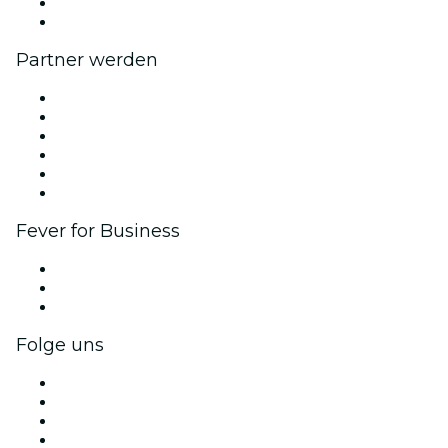
Geschenkgutscheine
Hilfe-Center
Partner werden
Fever Zone
Veröffentliche dein Event
Firmenevents & -vorteile
Affiliate-Programm
Botschafter & Influencer-Programm
Markenpartnerschaften
Fever for Business
Privatveranstaltungen & Gruppentickets
Firmenvorteile
Firmengeschenkkarten und -gutscheine
Folge uns
Facebook
X (Twitter)
Instagram
TikTok