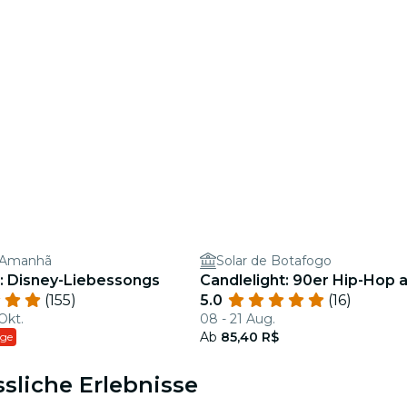
 Amanhã
Solar de Botafogo
t: Disney-Liebessongs
Candlelight: 90er Hip-Hop a
(155)
5.0
(16)
Okt.
08 - 21 Aug.
Ab
85,40 R$
age
ssliche Erlebnisse