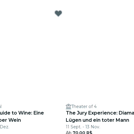
l
Theater of 4
Guide to Wine: Eine
The Jury Experience: Diam
ber Wein
Lügen und ein toter Mann
 Dez.
11 Sept. - 13 Nov.
Ab
70,00 R$