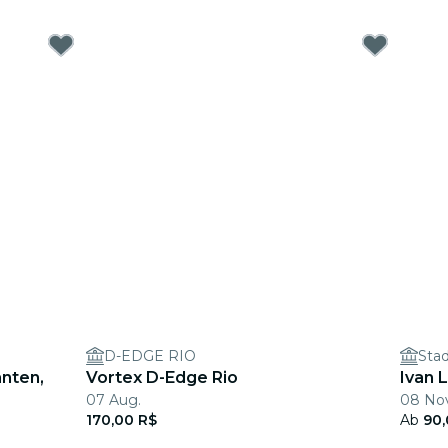
D-EDGE RIO
Stad
anten,
Vortex D-Edge Rio
Ivan 
07 Aug.
08 Nov
170,00 R$
Ab
90,