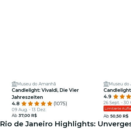
Museu do Amanhã
Museu do
Candlelight: Vivaldi, Die Vier
Candleligh
4.9
Jahreszeiten
26 Sept. - 30 
4.8
(1075)
Limitierte Aufl
09 Aug. - 13 Dez.
Ab
37,00 R$
Ab
50,50 R$
Rio de Janeiro Highlights: Unverge