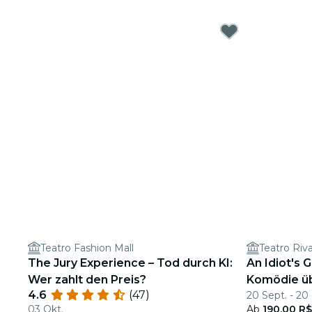
Teatro Fashion Mall
Teatro Riva
The Jury Experience – Tod durch KI:
An Idiot's 
Wer zahlt den Preis?
Komödie ü
4.6
(47)
20 Sept. - 20
03 Okt.
Ab
190,00 R$