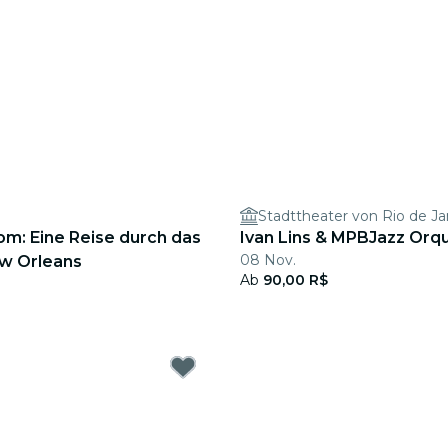
Stadttheater von Rio de Ja
om: Eine Reise durch das
Ivan Lins & MPBJazz Orq
08 Nov.
w Orleans
Ab
90,00 R$