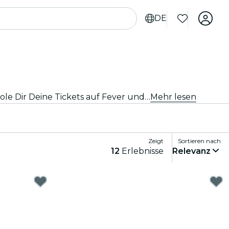
DE
Entdecke die besten Konzerte und Tourneen von nationalen und internationalen Künstlern in Rio de Janeiro, hole Dir Deine Tickets auf Fever und genieße Top-Musik!
Mehr lesen
Zeigt
Sortieren nach
12
Erlebnisse
Relevanz