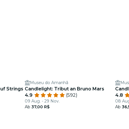
Museu do Amanhã
Mus
uf Strings
Candlelight: Tribut an Bruno Mars
Candl
4.9
(592)
4.8
09 Aug. - 29 Nov.
08 Aug
Ab
37,00 R$
Ab
36,