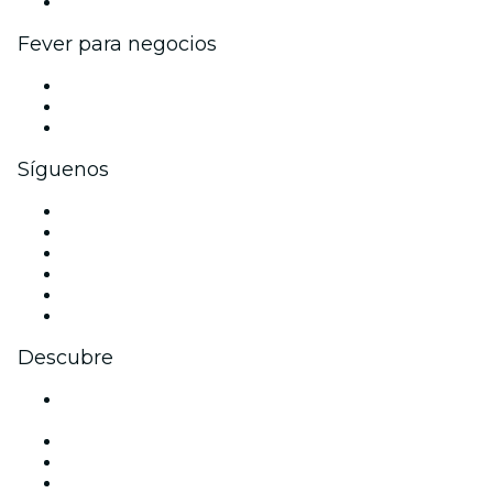
Colaboraciones de marca
Fever para negocios
Eventos privados y boletos de grupo
Beneficios corporativos
Tarjetas y cupones de regalo corporativos
Síguenos
Facebook
X (Twitter)
Instagram
TikTok
LinkedIn
Youtube
Descubre
Locales y espacios de eventos en Ciudad de México -
CDMX
México
Hoy
Mañana