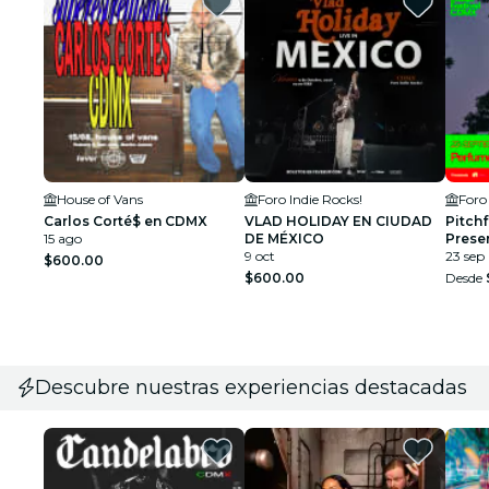
House of Vans
Foro Indie Rocks!
Foro
Carlos Corté$ en CDMX
VLAD HOLIDAY EN CIUDAD
Pitchf
15 ago
DE MÉXICO
Prese
9 oct
23 sep
$600.00
$600.00
Desde
Descubre nuestras experiencias destacadas