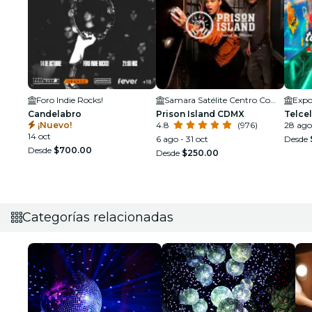
Foro Indie Rocks!
Samara Satélite Centro Comercial
Expo
Candelabro
Prison Island CDMX
Telce
¡Nuevo!
4.8
(976)
28 ago
14 oct
6 ago - 31 oct
Desde
Desde
$700.00
Desde
$250.00
Categorías relacionadas