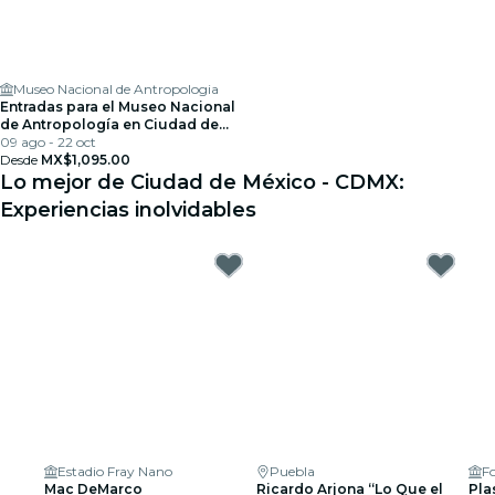
Museo Nacional de Antropologia
Entradas para el Museo Nacional
de Antropología en Ciudad de
México
09 ago - 22 oct
Desde
MX$1,095.00
Lo mejor de Ciudad de México - CDMX:
Experiencias inolvidables
Estadio Fray Nano
Puebla
Fo
Mac DeMarco
Ricardo Arjona “Lo Que el
Pla