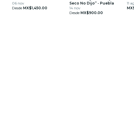
06 nov
Seco No Dijo” - Puebla
11 a
Desde
MX$1,450.00
14 nov
MX$
Desde
MX$900.00