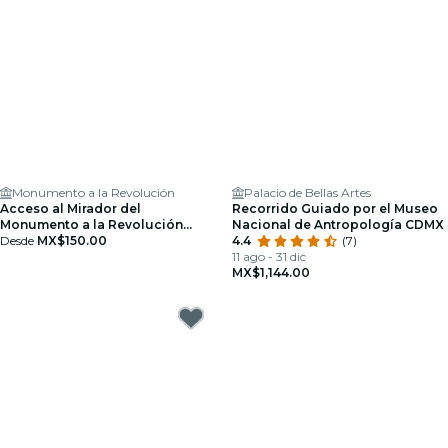
Monumento a la Revolución
Palacio de Bellas Artes
Acceso al Mirador del
Recorrido Guiado por el Museo
Monumento a la Revolución
Nacional de Antropología CDMX
Mexicana - Tarjeta Regalo
Desde
MX$150.00
4.4
(7)
11 ago - 31 dic
MX$1,144.00