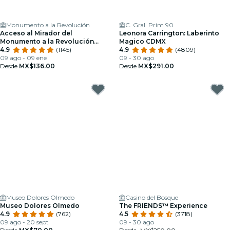
Monumento a la Revolución
C. Gral. Prim 90
Acceso al Mirador del
Leonora Carrington: Laberinto
Monumento a la Revolución
Magico CDMX
Mexicana
4.9
(1145)
4.9
(4809)
09 ago - 09 ene
09 - 30 ago
Desde
MX$136.00
Desde
MX$291.00
Museo Dolores Olmedo
Casino del Bosque
Museo Dolores Olmedo
The FRIENDS™ Experience
4.9
(762)
4.5
(3718)
09 ago - 20 sept
09 - 30 ago