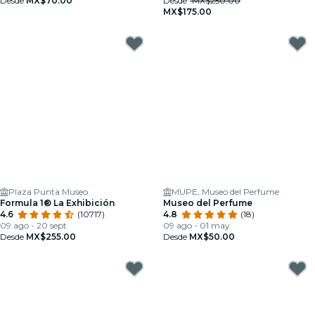
Desde
MX$70.00
Desde
MX$250.00
MX$175.00
Plaza Punta Museo
MUPE, Museo del Perfume
Formula 1® La Exhibición
Museo del Perfume
4.6
(10717)
4.8
(18)
09 ago - 20 sept
09 ago - 01 may
Desde
MX$255.00
Desde
MX$50.00