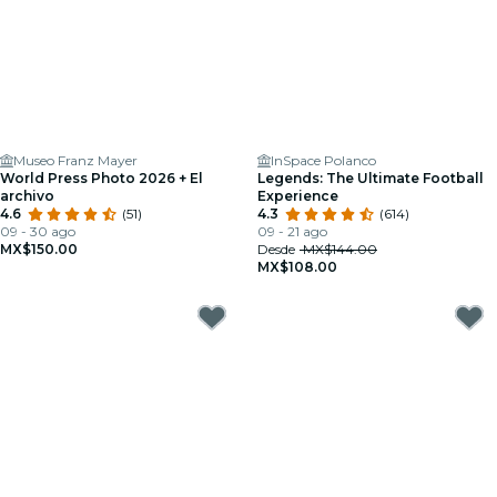
Museo Franz Mayer
InSpace Polanco
World Press Photo 2026 + El
Legends: The Ultimate Football
archivo
Experience
4.6
(51)
4.3
(614)
09 - 30 ago
09 - 21 ago
MX$150.00
Desde
MX$144.00
MX$108.00