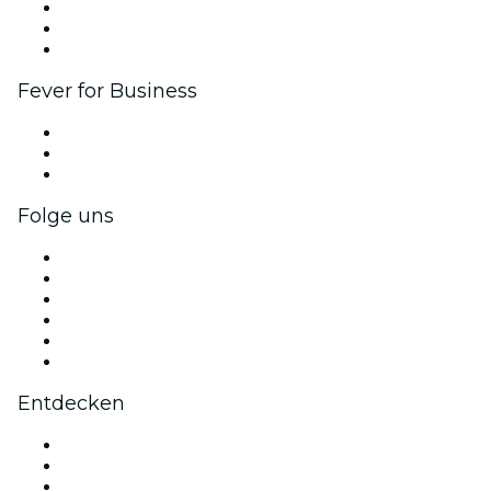
Affiliate-Programm
Botschafter & Influencer-Programm
Markenpartnerschaften
Fever for Business
Privatveranstaltungen & Gruppentickets
Firmenvorteile
Firmengeschenkkarten und -gutscheine
Folge uns
Facebook
X (Twitter)
Instagram
TikTok
LinkedIn
YouTube
Entdecken
Veranstaltungsorte in Lissabon
Heute
Morgen