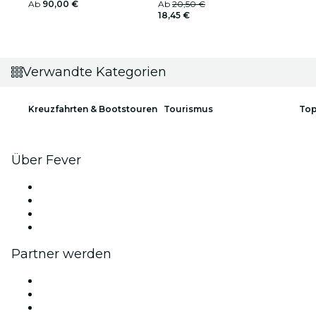
Ab
90,00 €
Ab
20,50 €
18,45 €
Verwandte Kategorien
Kreuzfahrten & Bootstouren
Tourismus
Top
Über Fever
Presse
Wir stellen ein!
Geschenkgutscheine
Hilfe-Center
Partner werden
Fever Zone
Veröffentliche dein Event
Firmenevents & -vorteile