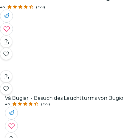
4.7
(329)
Vá Bugiar! - Besuch des Leuchtturms von Bugio
4.7
(329)