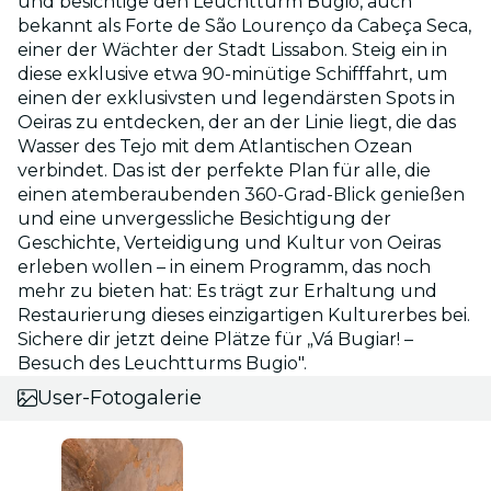
und besichtige den Leuchtturm Bugio, auch
bekannt als Forte de São Lourenço da Cabeça Seca,
einer der Wächter der Stadt Lissabon. Steig ein in
diese exklusive etwa 90-minütige Schifffahrt, um
einen der exklusivsten und legendärsten Spots in
Oeiras zu entdecken, der an der Linie liegt, die das
Wasser des Tejo mit dem Atlantischen Ozean
verbindet. Das ist der perfekte Plan für alle, die
einen atemberaubenden 360-Grad-Blick genießen
und eine unvergessliche Besichtigung der
Geschichte, Verteidigung und Kultur von Oeiras
erleben wollen – in einem Programm, das noch
mehr zu bieten hat: Es trägt zur Erhaltung und
Restaurierung dieses einzigartigen Kulturerbes bei.
Sichere dir jetzt deine Plätze für „Vá Bugiar! –
Besuch des Leuchtturms Bugio".
User-Fotogalerie