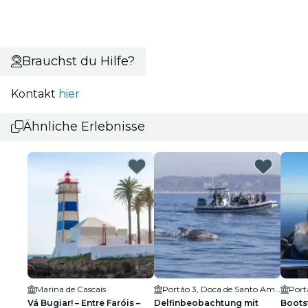
Brauchst du Hilfe?
Kontakt
hier
Ähnliche Erlebnisse
Marina de Cascais
Portão 3, Doca de Santo Amaro
Vá Bugiar! – Entre Faróis –
Delfinbeobachtung mit
Boots