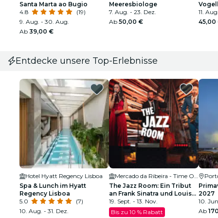
Santa Marta ao Bugio
Meeresbiologe
Vogel
4.8
(19)
7. Aug. - 23. Dez.
Ästua
11. Aug
9. Aug. - 30. Aug.
Ab
50,00 €
45,00
Ab
39,00 €
Entdecke unsere Top-Erlebnisse
Hotel Hyatt Regency Lisboa
Mercado da Ribeira - Time Out Market
Port
Spa & Lunch im Hyatt
The Jazz Room: Ein Tribut
Prima
Regency Lisboa
an Frank Sinatra und Louis
2027
5.0
(7)
Armstrong
19. Sept. - 13. Nov.
10. Jun
10. Aug. - 31. Dez.
Ab
17
Bis zu 10 % Rabatt