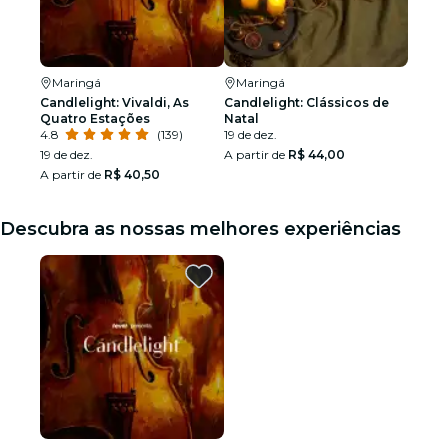
Maringá
Maringá
Candlelight: Vivaldi, As
Candlelight: Clássicos de
Quatro Estações
Natal
4.8
(139)
19 de dez.
19 de dez.
A partir de
R$ 44,00
A partir de
R$ 40,50
Descubra as nossas melhores experiências