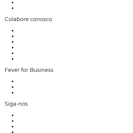
Cartões-Presente
Central de Ajuda
Colabore conosco
Gerencie seu evento
Publique seu evento
Eventos corporativos e benefícios
Programa de Afiliados
Programa de embaixadores e influencers
Parcerias
Fever for Business
Eventos privados e ingressos para grupos
Benefícios para as empresas
Cartões-presente e vouchers para empresas
Siga-nos
Facebook
X (Twitter)
Instagram
TikTok