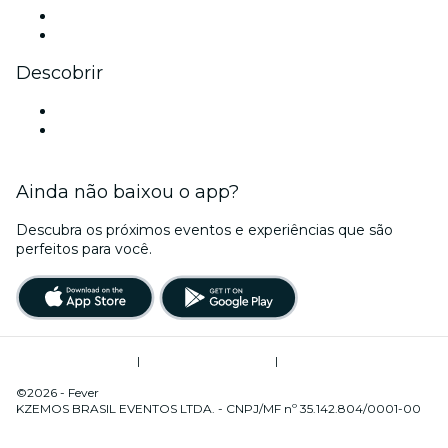
LinkedIn
YouTube
Descobrir
Locais de eventos - Londrina
Brasil
Ainda não baixou o app?
Descubra os próximos eventos e experiências que são
perfeitos para você.
Termos de Utilização
|
Política de Privacidade
|
Gerenciamento de Cookies
©2026 - Fever
KZEMOS BRASIL EVENTOS LTDA. - CNPJ/MF nº 35.142.804/0001-00