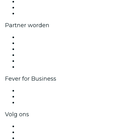
Kom bij ons werken
Cadeaubonnen
Helpcentrum
Partner worden
Beheer je evenement
Publiceer je evenement
Bedrijfsevenementen & -voordelen
Affiliate programma
Programma voor Ambassadeurs en Influencers
Samenwerkingen
Fever for Business
Privé-evenementen & tickets voor groepen
Bedrijfsvoordelen
Cadeaubonnen & vouchers voor bedrijven
Volg ons
Facebook
X (Twitter)
Instagram