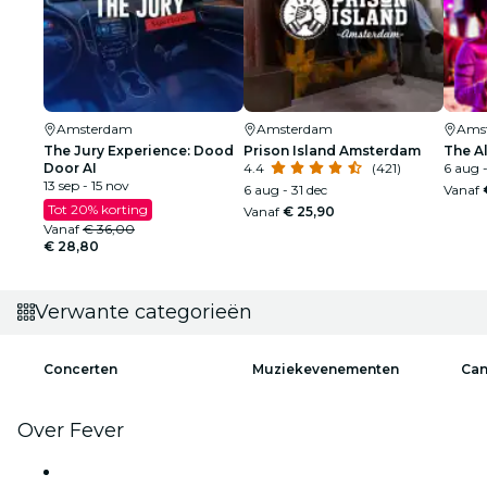
Amsterdam
Amsterdam
Ams
The Jury Experience: Dood
Prison Island Amsterdam
The A
Door AI
4.4
(421)
6 aug -
13 sep - 15 nov
6 aug - 31 dec
Vanaf
Tot 20% korting
Vanaf
€ 25,90
Vanaf
€ 36,00
€ 28,80
Verwante categorieën
Concerten
Muziekevenementen
Can
Over Fever
Pers