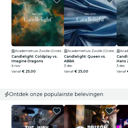
Academiehuis Zwolle (Grote Kerk)
Academiehuis Zwolle (Grote Kerk)
Candlelight: Coldplay vs.
Candlelight: Queen vs.
Candle
Imagine Dragons
ABBA
Hans 
6 nov
3 dec
3 dec
Vanaf
€ 25,00
Vanaf
€ 25,00
Vanaf
Ontdek onze populairste belevingen