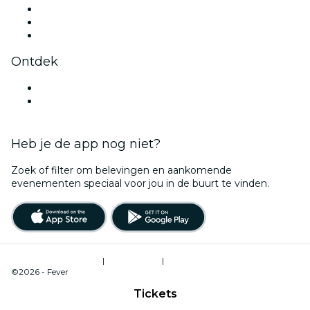
TikTok
LinkedIn
YouTube
Ontdek
Evenementenlocaties in Zwolle
Nederland
Heb je de app nog niet?
Zoek of filter om belevingen en aankomende
evenementen speciaal voor jou in de buurt te vinden.
Gebruiksvoorwaarden
|
Privacybeleid
|
Cookiebeheer
©2026 - Fever
Tickets