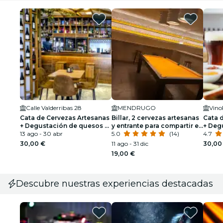
Calle Valderribas 28
MENDRUGO
Vino
Cata de Cervezas Artesanas
Billar, 2 cervezas artesanas
Cata 
+ Degustación de quesos y
y entrante para compartir en
+ Deg
Chocolate
13 ago - 30 abr
Mendrugo
5.0
(14)
Choco
4.7
30,00 €
11 ago - 31 dic
30,00
19,00 €
Descubre nuestras experiencias destacadas