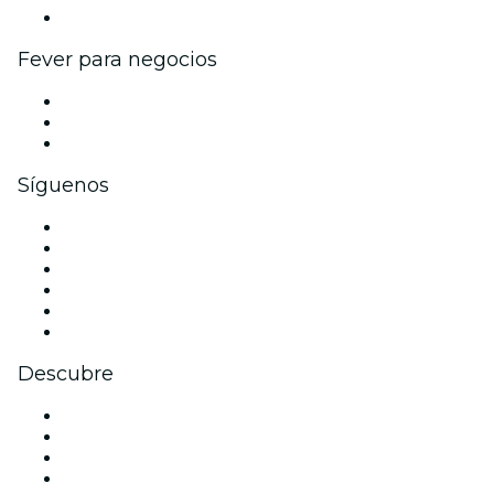
Colaboraciones de marca
Fever para negocios
Eventos privados y entradas de grupo
Beneficios corporativos
Tarjetas y cupones de regalo corporativos
Síguenos
Facebook
X (Twitter)
Instagram
TikTok
LinkedIn
Youtube
Descubre
Locales y espacios de eventos en Madrid
España
Hoy
Mañana