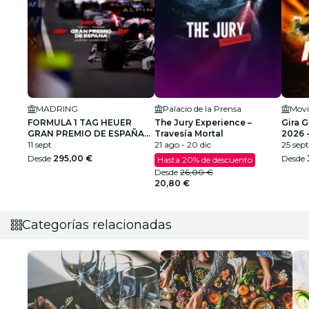
MADRING
Palacio de la Prensa
Movi
FORMULA 1 TAG HEUER
The Jury Experience –
Gira 
GRAN PREMIO DE ESPAÑA
Travesía Mortal
2026 
2026
11 sept
21 ago - 20 dic
25 sept
Desde
295,00 €
Desde
Hasta 20% de descuento
Desde
26,00 €
20,80 €
Categorías relacionadas