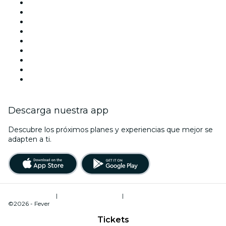
Esta semana
Este fin de semana
Halloween
San Valentín
Team Building Madrid
La La Love You
Viva Suecia
Navidad
Año Nuevo
Descarga nuestra app
Descubre los próximos planes y experiencias que mejor se
adapten a ti.
Términos de uso
|
Política de privacidad
|
Administrador de cookies
©2026 - Fever
Tickets