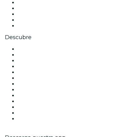
X (Twitter)
Instagram
TikTok
LinkedIn
Youtube
Descubre
Locales y espacios de eventos en Madrid
España
Hoy
Mañana
Esta semana
Este fin de semana
Halloween
San Valentín
Team Building Madrid
La La Love You
Viva Suecia
Navidad
Año Nuevo