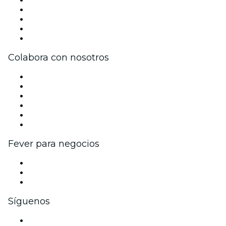
Únete al equipo
Becas de Excelencia
Tarjetas Regalo
Centro de asistencia
Colabora con nosotros
Gestiona tu evento
Publica tu evento
Eventos y beneficios para empresas
Programa de Afiliados
Programa de embajadores e influencers
Colaboraciones de marca
Fever para negocios
Eventos privados y entradas de grupo
Beneficios corporativos
Tarjetas y cupones de regalo corporativos
Síguenos
Facebook