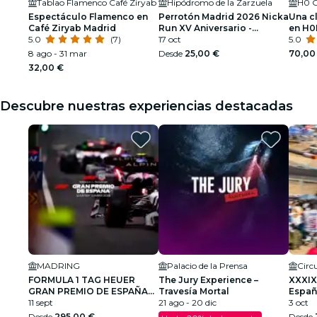
Tablao Flamenco Café Ziryab
Hipódromo de la Zarzuela
H0 G
Espectáculo Flamenco en
Perrotón Madrid 2026 Nicka
Una cl
Café Ziryab Madrid
Run XV Aniversario -
en H0
5.0
(7)
Hipódromo de la Zarzuela
17 oct
sema
5.0
de Madrid
8 ago - 31 mar
Desde
25,00 €
70,00
32,00 €
Descubre nuestras experiencias destacadas
MADRING
Palacio de la Prensa
FORMULA 1 TAG HEUER
The Jury Experience –
XXXIX
GRAN PREMIO DE ESPAÑA
Travesía Mortal
Españ
2026
11 sept
21 ago - 20 dic
Cami
3 oct
Desde
295,00 €
Desde