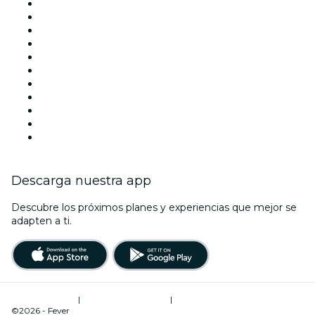
Hoy
Mañana
Esta semana
Este fin de semana
Halloween
San Valentín
Team Building Madrid
La La Love You
Viva Suecia
Navidad
Año Nuevo
Descarga nuestra app
Descubre los próximos planes y experiencias que mejor se
adapten a ti.
Términos de uso
|
Política de privacidad
|
Administrador de cookies
©2026 - Fever