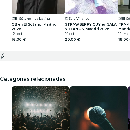
El Sótano - La Latina
Sala Villanos
El S
GB en El Sótano, Madrid
STRAWBERRY GUY en SALA
TRAMH
2026
VILLANOS, Madrid 2026
Madri
12 sept
14 oct
19 mar
18,00 €
20,00 €
18,00
Categorías relacionadas