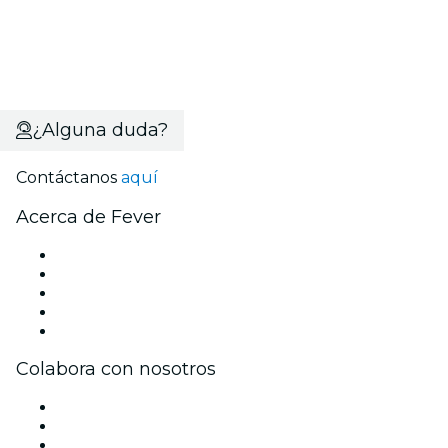
¿Alguna duda?
Contáctanos
aquí
Acerca de Fever
Prensa
Únete al equipo
Becas de Excelencia
Tarjetas Regalo
Centro de asistencia
Colabora con nosotros
Gestiona tu evento
Publica tu evento
Eventos y beneficios para empresas