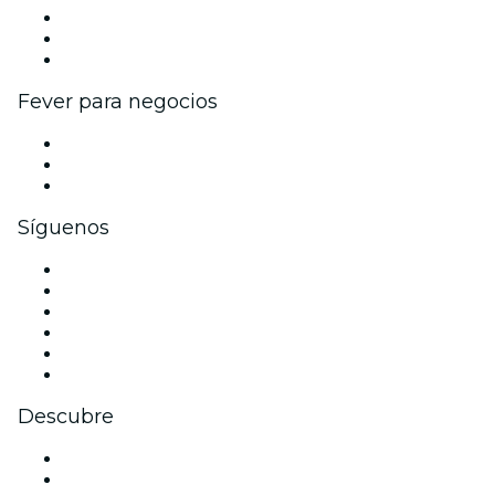
Programa de Afiliados
Programa de embajadores e influencers
Colaboraciones de marca
Fever para negocios
Eventos privados y entradas de grupo
Beneficios corporativos
Tarjetas y cupones de regalo corporativos
Síguenos
Facebook
X (Twitter)
Instagram
TikTok
LinkedIn
Youtube
Descubre
Locales y espacios de eventos en Madrid
España