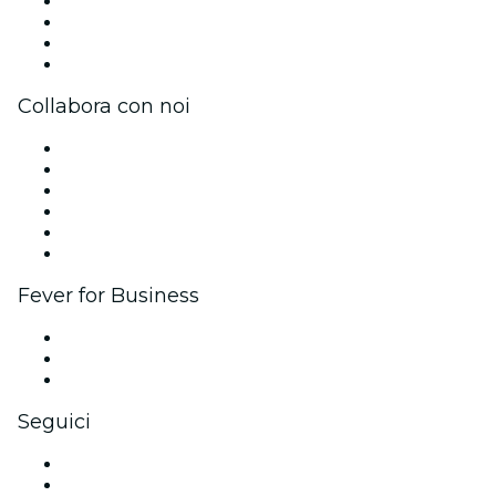
Unisciti al team
Impressum
Carte regalo
Centro assistenza
Collabora con noi
Gestisci il tuo evento
Pubblica il tuo evento
Eventi aziendali & benefit
Programma di affiliazione
Programma Ambassador e Influencer
Brand partnership
Fever for Business
Eventi privati e biglietti di gruppo
Benefit aziendali
Gift card e voucher aziendali
Seguici
Facebook
X (Twitter)