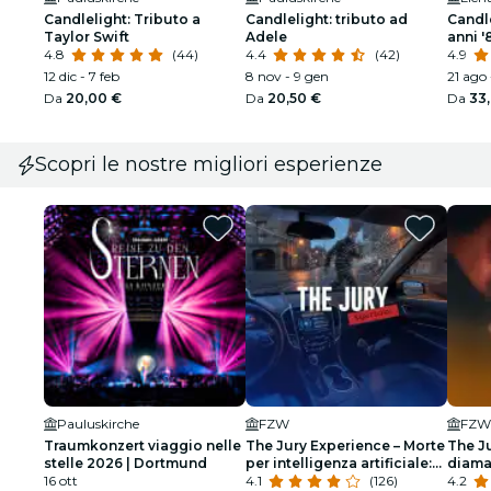
Candlelight: Tributo a
Candlelight: tributo ad
Candle
Taylor Swift
Adele
anni '
4.8
(44)
4.4
(42)
4.9
12 dic - 7 feb
8 nov - 9 gen
21 ago 
Da
20,00 €
Da
20,50 €
Da
33
Scopri le nostre migliori esperienze
Pauluskirche
FZW
FZW
Traumkonzert viaggio nelle
The Jury Experience – Morte
The J
stelle 2026 | Dortmund
per intelligenza artificiale:
diama
16 ott
chi paga il prezzo?
4.1
(126)
morto
4.2