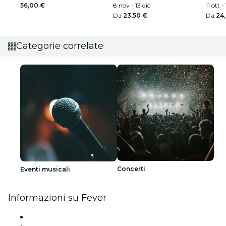
56,00 €
8 nov - 13 dic
11 ott -
Da
23,50 €
Da
24
Categorie correlate
Concerti
Eventi musicali
Informazioni su Fever
Stampa