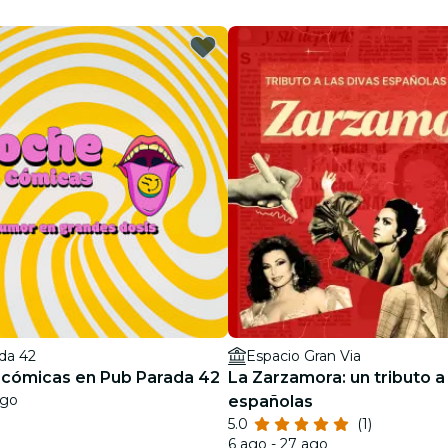
restaurantes
cine
da 42
Espacio Gran Via
cómicas en Pub Parada 42
La Zarzamora: un tributo a 
ago
españolas
5.0
(1)
6 ago - 27 ago