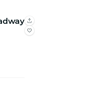
oadway