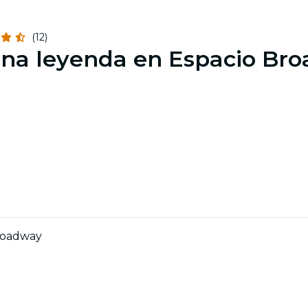
(12)
 una leyenda en Espacio Br
Broadway