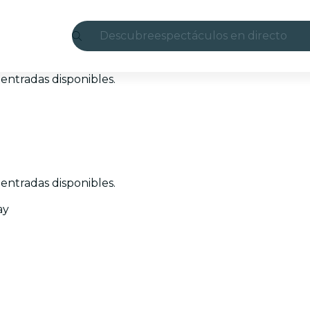
Descubre
espectáculos en directo
Madrid
entradas disponibles.
candlelight
Londres
experiencias y ciudades
entradas disponibles.
São Paulo
ay
exposiciones
Seúl
recorridos por la ciudad
conciertos