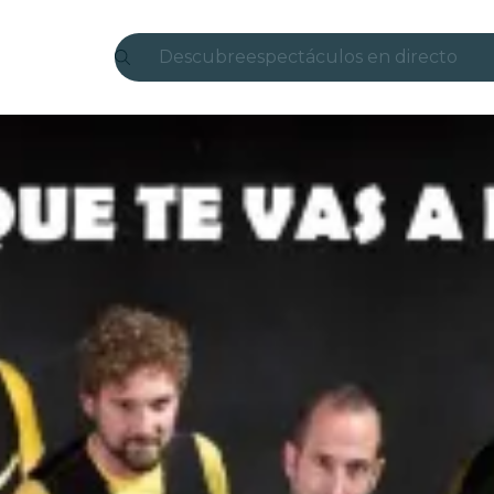
Descubre
espectáculos en directo
Madrid
candlelight
Londres
experiencias y ciudades
São Paulo
exposiciones
Seúl
recorridos por la ciudad
conciertos