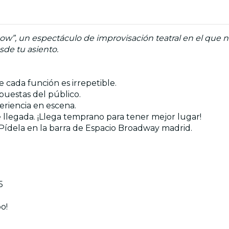
w”, un espectáculo de improvisación teatral en el que na
de tu asiento.
cada función es irrepetible.
opuestas del público.
eriencia en escena.
 llegada. ¡Llega temprano para tener mejor lugar!
! Pídela en la barra de Espacio Broadway madrid.
5
o!