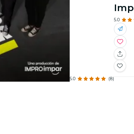
Imp
5.0
5.0
(8)