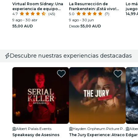
Virtual Room Sídney: Una
La Resurrección de
Lo má
experiencia de equipo
Frankenstein: ¡Está vivo!
juego 
inmersiva en 3D
4.7
(45)
¡Está vivo!
5.0
(7)
libre 
14,99
9 ago - 30 abr
9 ago - 30 jun
55,00 AUD
Desde
55,00 AUD
Descubre nuestras experiencias destacadas
Albert Palais Events
Hayden Orpheum Picture Palace
Albe
Speakeasy de Asesinos
The Jury Experience: Atraco
Edgar