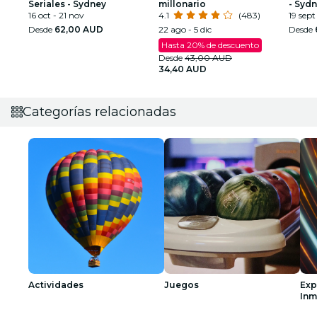
Seriales - Sydney
millonario
- Syd
16 oct - 21 nov
4.1
(483)
19 sept
Desde
62,00 AUD
22 ago - 5 dic
Desde
Hasta 20% de descuento
Desde
43,00 AUD
34,40 AUD
Categorías relacionadas
Actividades
Juegos
Exp
Inm