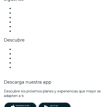
Facebook
X (Twitter)
Instagram
TikTok
LinkedIn
Youtube
Descubre
Locales y espacios de eventos en Sídney
Hoy
Mañana
Esta semana
Este fin de semana
Descarga nuestra app
Descubre los próximos planes y experiencias que mejor se
adapten a ti.