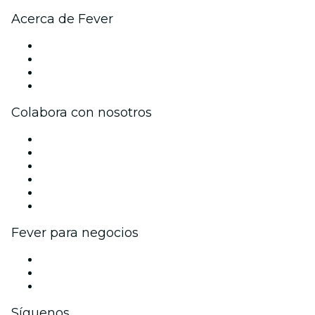
Acerca de Fever
Prensa
Únete al equipo
Tarjetas Regalo
Centro de asistencia
Colabora con nosotros
Gestiona tu evento
Publica tu evento
Eventos y beneficios para empresas
Programa de Afiliados
Programa de embajadores e influencers
Colaboraciones de marca
Fever para negocios
Eventos privados y entradas de grupo
Beneficios corporativos
Tarjetas y cupones de regalo corporativos
Síguenos