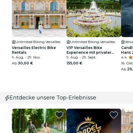
Unlimited Biking Versailles
Unlimited Biking Versailles
Versa
Versailles Electric Bike
VIP Versailles Bike
Candl
Rentals
Experience mit privater
Hans 
9. Aug. - 29. Nov.
Königspalast-Tour
9. Aug. - 29. Sept.
4.4
Ab
30,00 €
155,00 €
16. Okt
Ab
29
Entdecke unsere Top-Erlebnisse