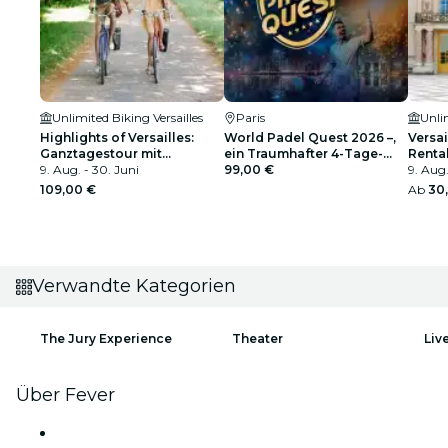
Unlimited Biking Versailles
Paris
Unlim
Highlights of Versailles:
World Padel Quest 2026 –,
Versai
Ganztagestour mit
ein Traumhafter 4-Tage-
Renta
königlichen Gärten,
9. Aug. - 30. Juni
Trip nach Barcelona
99,00 €
9. Aug.
Queens' Hamlet und
109,00 €
Ab
30
Picknick-Stop
Verwandte Kategorien
The Jury Experience
Theater
Liv
Über Fever
Presse