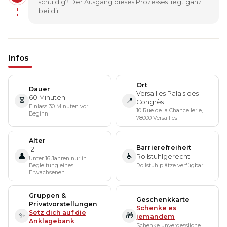
schuldig? Der Ausgang dieses Prozesses liegt ganz
bei dir.
Infos
Ort
Dauer
Versailles Palais des
60 Minuten
⏳
📍
Congrès
Einlass 30 Minuten vor
10 Rue de la Chancellerie,
Beginn
78000 Versailles
Alter
Barrierefreiheit
12+
👤
♿
Rollstuhlgerecht
Unter 16 Jahren nur in
Begleitung eines
Rollstuhlplätze verfügbar
Erwachsenen
Gruppen &
Geschenkkarte
Privatvorstellungen
Schenke es
Setz dich auf die
✨
🎁
jemandem
Anklagebank
Schenke unvergessliche