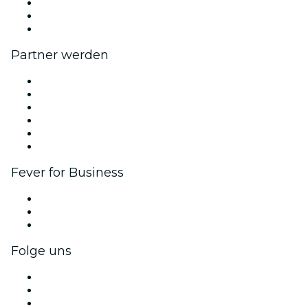
Wir stellen ein!
Geschenkgutscheine
Hilfe-Center
Partner werden
Fever Zone
Veröffentliche dein Event
Firmenevents & -vorteile
Affiliate-Programm
Botschafter & Influencer-Programm
Markenpartnerschaften
Fever for Business
Privatveranstaltungen & Gruppentickets
Firmenvorteile
Firmengeschenkkarten und -gutscheine
Folge uns
Facebook
X (Twitter)
Instagram