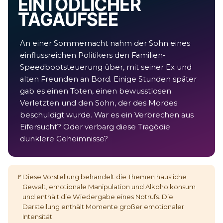
EIN TÖDLICHER
TAG AUF SEE
An einer Sommernacht nahm der Sohn eines
einflussreichen Politikers den Familien-
Speedbootsteuerung über, mit seiner Ex und
alten Freunden an Bord. Einige Stunden später
gab es einen Toten, einen bewusstlosen
Verletzten und den Sohn, der des Mordes
beschuldigt wurde. War es ein Verbrechen aus
Eifersucht? Oder verbarg diese Tragödie
dunklere Geheimnisse?
🚩
Diese Vorstellung behandelt die Themen häusliche
Gewalt, emotionale Manipulation und Alkoholkonsum
und enthält die Wiedergabe eines Notrufs. Die
Darstellung enthält Momente großer emotionaler
Intensität.