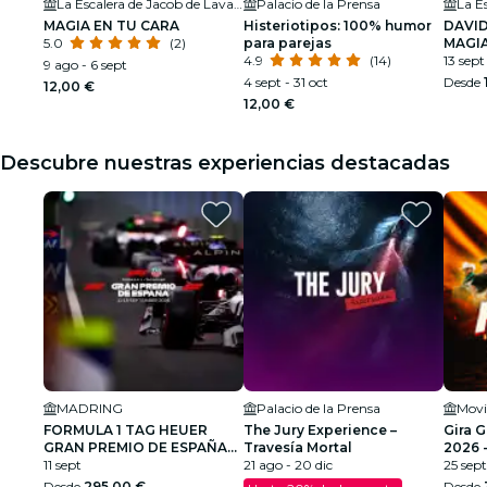
La Escalera de Jacob de Lavapiés
Palacio de la Prensa
MAGIA EN TU CARA
Histeriotipos: 100% humor
DAVID
5.0
(2)
para parejas
MAGI
4.9
(14)
13 sept
9 ago - 6 sept
4 sept - 31 oct
Desde
12,00 €
12,00 €
Descubre nuestras experiencias destacadas
MADRING
Palacio de la Prensa
Movi
FORMULA 1 TAG HEUER
The Jury Experience –
Gira 
GRAN PREMIO DE ESPAÑA
Travesía Mortal
2026 
2026
11 sept
21 ago - 20 dic
25 sept
Desde
295,00 €
Desde