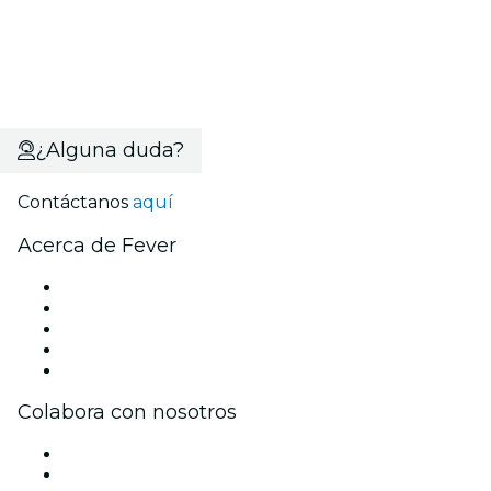
¿Alguna duda?
Contáctanos
aquí
Acerca de Fever
Prensa
Únete al equipo
Becas de Excelencia
Tarjetas Regalo
Centro de asistencia
Colabora con nosotros
Gestiona tu evento
Publica tu evento