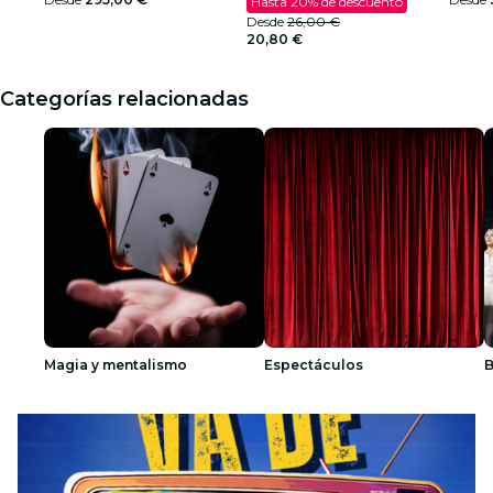
Hasta 20% de descuento
Desde
26,00 €
20,80 €
Categorías relacionadas
Magia y mentalismo
Espectáculos
B