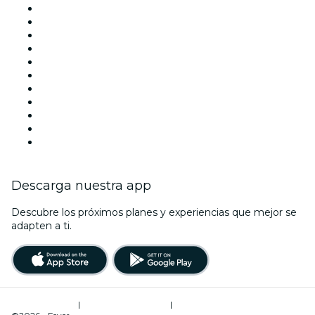
Hoy
Mañana
Esta semana
Este fin de semana
Halloween
San Valentín
Team Building Madrid
La La Love You
Viva Suecia
Navidad
Año Nuevo
Descarga nuestra app
Descubre los próximos planes y experiencias que mejor se
adapten a ti.
Términos de uso
|
Política de privacidad
|
Administrador de cookies