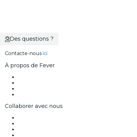
Des questions ?
Contacte-nous
ici
À propos de Fever
Presse
Travailler chez Fever
Cartes-cadeaux
Centre d'aide
Collaborer avec nous
Fever Zone
Publiez votre événement
Événements d'entreprise et avantages
Programme d'affiliation