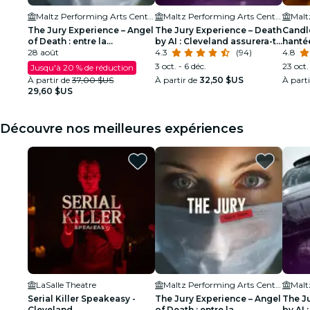
Maltz Performing Arts Center
Maltz Performing Arts Center
The Jury Experience – Angel
The Jury Experience – Death
Candle
of Death : entre la
by AI : Cleveland assurera-t-
hanté
miséricorde et le meurtre
28 août
il la justice ?
4.3
(94)
d'Hal
4.8
3 oct. - 6 déc.
23 oct.
Jusqu'à 20 % de réduction
À partir de
37,00 $US
À partir de
32,50 $US
À part
29,60 $US
Découvre nos meilleures expériences
LaSalle Theatre
Maltz Performing Arts Center
Serial Killer Speakeasy -
The Jury Experience – Angel
The J
Cleveland
of Death : entre la
by AI 