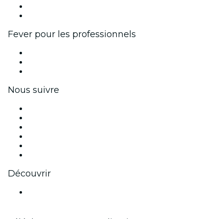
Programme d'ambassadeurs et d'influenceurs
Partenariats avec des marques
Fever pour les professionnels
Événements privés et billets de groupe
Avantages pour les entreprises
Coupons et cartes cadeaux pour les entreprises
Nous suivre
Facebook
X (Twitter)
Instagram
TikTok
LinkedIn
Youtube
Découvrir
Lieux d'événements à Cleveland