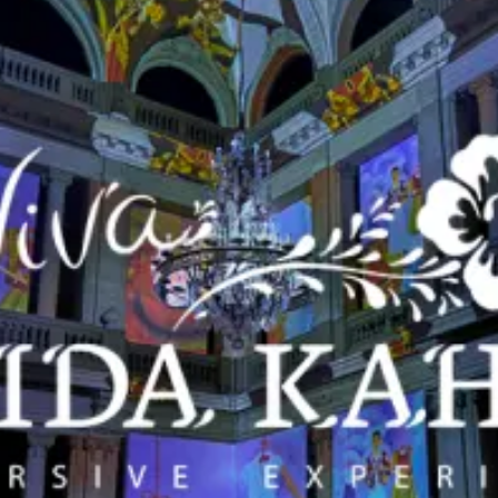
restaurantes
cine