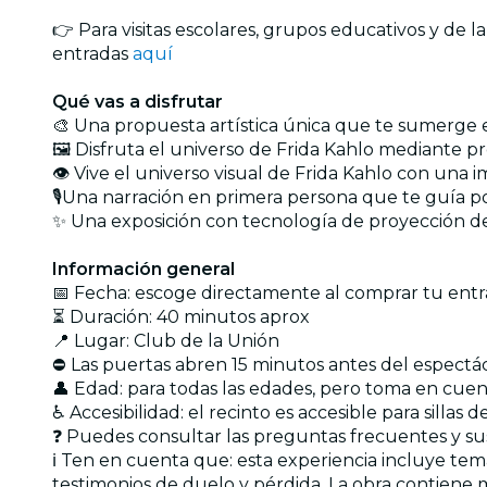
👉 Para visitas escolares, grupos educativos y de l
entradas
aquí
Qué vas a disfrutar
🎨 Una propuesta artística única que te sumerge e
🖼️ Disfruta el universo de Frida Kahlo mediante p
👁️ Vive el universo visual de Frida Kahlo con una
🎙️Una narración en primera persona que te guía po
✨ Una exposición con tecnología de proyección de
Información general
📅 Fecha: escoge directamente al comprar tu ent
⏳ Duración: 40 minutos aprox
📍 Lugar: Club de la Unión
⛔ Las puertas abren 15 minutos antes del espectá
👤 Edad: para todas las edades, pero toma en cuen
♿ Accesibilidad: el recinto es accesible para sillas 
❓ Puedes consultar las preguntas frecuentes y s
ℹ️ Ten en cuenta que: esta experiencia incluye tema
testimonios de duelo y pérdida. La obra contiene