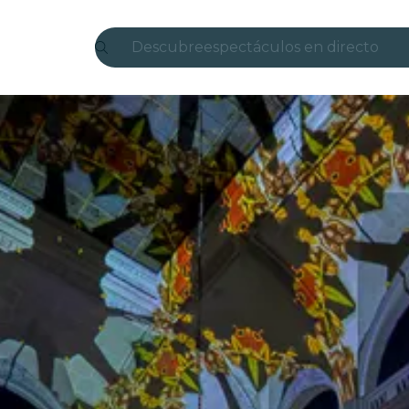
Descubre
espectáculos en directo
Madrid
candlelight
Londres
experiencias y ciudades
São Paulo
exposiciones
Seúl
recorridos por la ciudad
conciertos