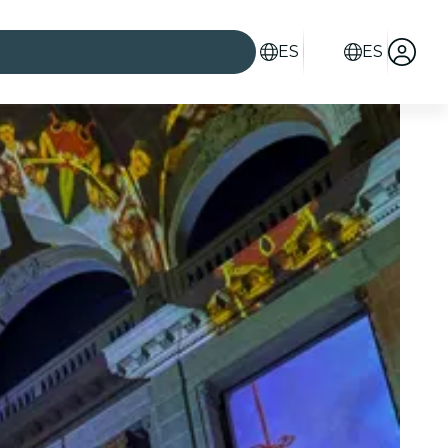
ES
ES