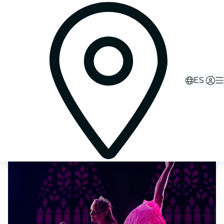
1
d
14
h
19
m
57
s
ES