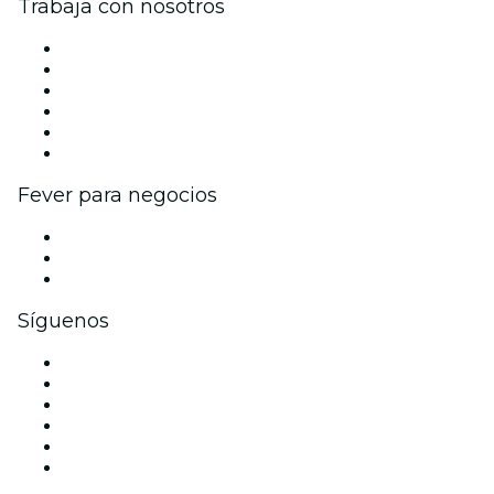
Trabaja con nosotros
Gestiona tu evento
Publica tu evento
Eventos y beneficios para empresas
Programa de Afiliados
Programa de embajadores e influencers
Colaboraciones de marca
Fever para negocios
Eventos privados y boletos de grupo
Beneficios corporativos
Tarjetas y cupones de regalo corporativos
Síguenos
Facebook
X (Twitter)
Instagram
TikTok
LinkedIn
Youtube