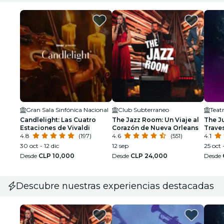
Gran Sala Sinfónica Nacional
Club Subterraneo
Teat
Candlelight: Las Cuatro
The Jazz Room: Un Viaje al
The J
Estaciones de Vivaldi
Corazón de Nueva Orleans
Traves
4.8
(197)
4.6
(551)
4.1
30 oct - 12 dic
12 sep
25 oct 
Desde
CLP 10,000
Desde
CLP 24,000
Desde
Descubre nuestras experiencias destacadas