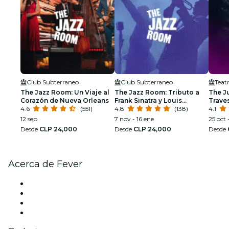
Club Subterraneo
Club Subterraneo
Teat
The Jazz Room: Un Viaje al
The Jazz Room: Tributo a
The J
Corazón de Nueva Orleans
Frank Sinatra y Louis
Traves
4.6
(551)
Armstrong
4.8
(138)
4.1
12 sep
7 nov - 16 ene
25 oct 
Desde
CLP 24,000
Desde
CLP 24,000
Desde
Acerca de Fever
Prensa
Únete al equipo
Tarjetas Regalo
Centro de asistencia