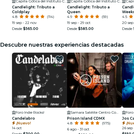
Capilla Gótica del Instituto Cultural Helénico
Capilla Gótica del Instituto Cultural Helénico
Candlelight: Tributo a
Candlelight: Tributo a
Candle
Coldplay
Queen
Week
4.8
(114)
4.9
(59)
4.5
19 sep - 22 nov
19 sep - 29 oct
20 sep
Desde
$565.00
Desde
$585.00
Desde
Descubre nuestras experiencias destacadas
Foro Indie Rocks!
Samara Satélite Centro Comercial
Foro
Candelabro
Prison Island CDMX
Jos C
¡Nuevo!
4.8
(975)
¡Nu
14 oct
26 sep
6 ago - 31 oct
Desde
$700.00
$550.