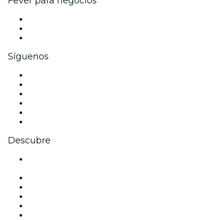
Fever para negocios
Eventos privados y boletos de grupo
Beneficios corporativos
Tarjetas y cupones de regalo corporativos
Síguenos
Facebook
X (Twitter)
Instagram
TikTok
LinkedIn
Youtube
Descubre
Locales y espacios de eventos en Ciudad de México -
CDMX
México
Hoy
Mañana
Esta semana
Este fin de semana