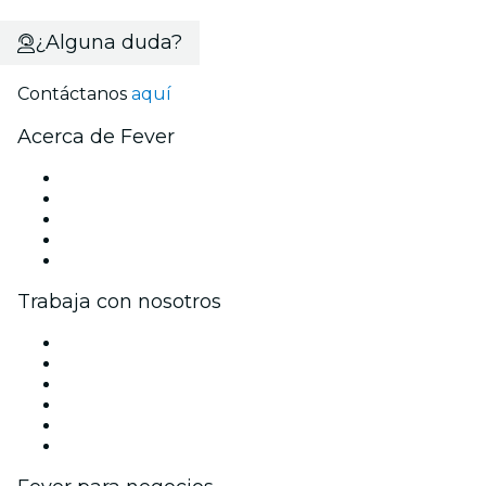
¿Alguna duda?
Contáctanos
aquí
Acerca de Fever
Prensa
Únete al equipo
Becas de Excelencia Fever
Tarjetas Regalo
Centro de asistencia
Trabaja con nosotros
Gestiona tu evento
Publica tu evento
Eventos y beneficios para empresas
Programa de Afiliados
Programa de embajadores e influencers
Colaboraciones de marca