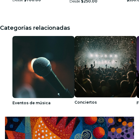
Desde
$250.00
Categorías relacionadas
Conciertos
Eventos de música
F