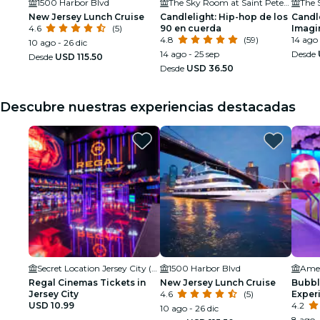
1500 Harbor Blvd
The Sky Room at Saint Peter's University
New Jersey Lunch Cruise
Candlelight: Hip-hop de los
Candle
4.6
(5)
90 en cuerda
Imagi
4.8
(59)
14 ago -
10 ago - 26 dic
14 ago - 25 sep
Desde
Desde
USD 115.50
Desde
USD 36.50
Descubre nuestras experiencias destacadas
Secret Location Jersey City (NJ)
1500 Harbor Blvd
Ame
Regal Cinemas Tickets in
New Jersey Lunch Cruise
Bubbl
Jersey City
4.6
(5)
Exper
USD 10.99
Ameri
4.2
10 ago - 26 dic
8 ago -