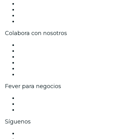
Prensa
Únete al equipo
Tarjetas Regalo
Centro de asistencia
Colabora con nosotros
Gestiona tu evento
Publica tu evento
Eventos y beneficios para empresas
Programa de Afiliados
Programa de embajadores e influencers
Colaboraciones de marca
Fever para negocios
Eventos privados y entradas de grupo
Beneficios corporativos
Tarjetas y cupones de regalo corporativos
Síguenos
Facebook