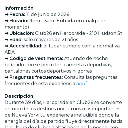
Información
➡ Fecha:
11 de junio de 2026
➡ Horario:
9pm - 3am (Entrada en cualquier
momento)
➡ Ubicación:
Club26 en Harborside - 210 Hudson St
➡
Edad:
solo mayores de 21 años
➡
Accesibilidad:
el lugar cumple con la normativa
ADA
➡
Código de vestimenta:
Atuendo de noche
refinado - no se permiten camisetas deportivas,
pantalones cortos deportivos ni gorras.
➡ Preguntas frecuentes:
Consulta las preguntas
frecuentes de esta experiencia
aquí
Descripción
Durante 39 días, Harborside en Club26 se convierte
en uno de los destinos nocturnos más importantes
de Nueva York: tu experiencia ineludible donde la
energía del día de partido fluye directamente hacia
la cultura de clubes a altas horas de la noche, con