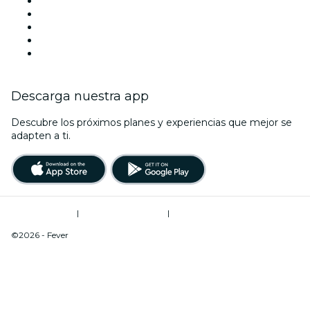
X (Twitter)
Instagram
TikTok
LinkedIn
Youtube
Descarga nuestra app
Descubre los próximos planes y experiencias que mejor se
adapten a ti.
Términos de uso
|
Política de privacidad
|
Do Not Sell My Personal Information / Cookies Management
©2026 - Fever