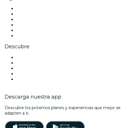
Facebook
X (Twitter)
Instagram
TikTok
LinkedIn
Youtube
Descubre
Locales y espacios de eventos en Birmingham
Hoy
Mañana
Esta semana
Este fin de semana
Descarga nuestra app
Descubre los próximos planes y experiencias que mejor se
adapten a ti.