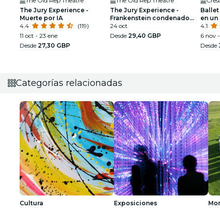
The Old Rep Theatre
The Old Rep Theatre
Cres
The Jury Experience -
The Jury Experience -
Ballet
Muerte por IA
Frankenstein condenado
en un
4.4
(119)
por la ley
24 oct
deslu
4.1
11 oct - 23 ene
Desde
29,40 GBP
6 nov -
Desde
27,30 GBP
Desde
Categorías relacionadas
Cultura
Exposiciones
Mo