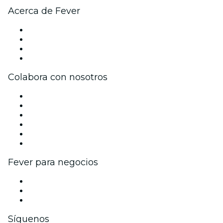
Acerca de Fever
Prensa
Únete al equipo
Tarjetas Regalo
Centro de asistencia
Colabora con nosotros
Gestiona tu evento
Publica tu evento
Eventos y beneficios para empresas
Programa de Afiliados
Programa de embajadores e influencers
Colaboraciones de marca
Fever para negocios
Eventos privados y entradas de grupo
Beneficios corporativos
Tarjetas y cupones de regalo corporativos
Síguenos