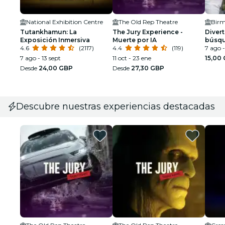
National Exhibition Centre
The Old Rep Theatre
Birm
Tutankhamun: La
The Jury Experience -
Divert
Exposición Inmersiva
Muerte por IA
búsqu
4.6
(2117)
4.4
(119)
Birmi
7 ago -
crípti
7 ago - 13 sept
11 oct - 23 ene
15,00
Desde
24,00 GBP
Desde
27,30 GBP
Descubre nuestras experiencias destacadas