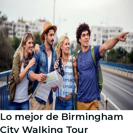
Image 1
Image 2
Image 3
Image 4
Image 5
Image 6
Image 7
Image 8
Lo mejor de Birmingham
City Walking Tour