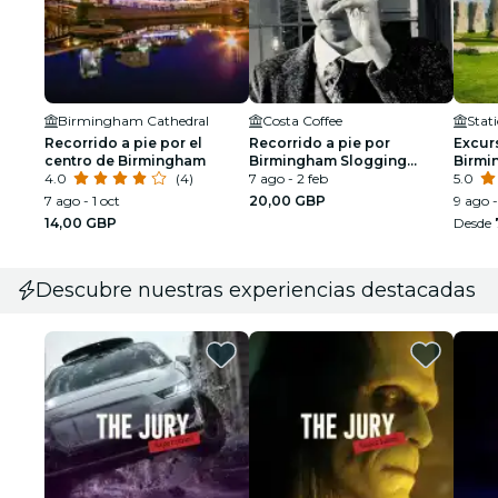
Birmingham Cathedral
Costa Coffee
Stat
Recorrido a pie por el
Recorrido a pie por
Excur
centro de Birmingham
Birmingham Slogging
Birmi
4.0
(4)
Gangs con Edward Shelby
7 ago - 2 feb
Bath
5.0
7 ago - 1 oct
20,00 GBP
9 ago -
14,00 GBP
Desde
Descubre nuestras experiencias destacadas