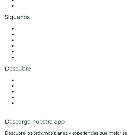
Tarjetas y cupones de regalo corporativos
Síguenos
Facebook
X (Twitter)
Instagram
TikTok
LinkedIn
Youtube
Descubre
Locales y espacios de eventos en Birmingham
Hoy
Mañana
Esta semana
Este fin de semana
Descarga nuestra app
Descubre los próximos planes y experiencias que mejor se