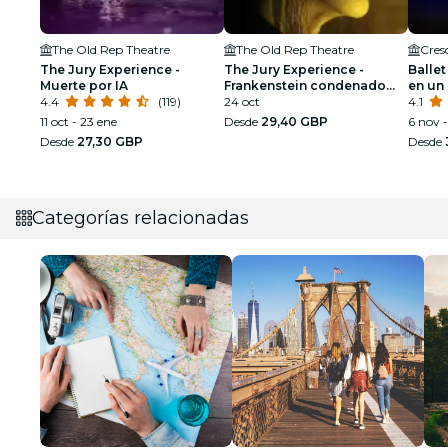
The Old Rep Theatre
The Old Rep Theatre
Cres
The Jury Experience -
The Jury Experience -
Ballet
Muerte por IA
Frankenstein condenado
en un
4.4
(119)
por la ley
24 oct
deslu
4.1
11 oct - 23 ene
Desde
29,40 GBP
6 nov -
Desde
27,30 GBP
Desde
Categorías relacionadas