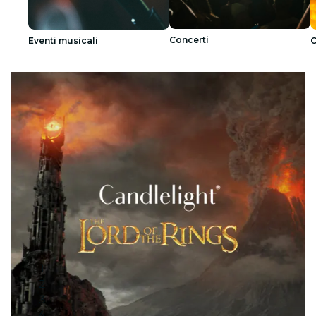
Concerti
Eventi musicali
C