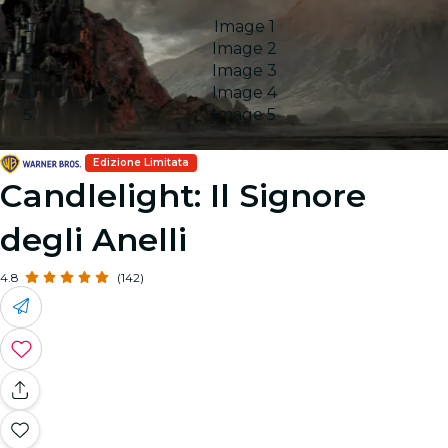
Image 1
Image 2
Image 3
Image 4
Image 5
Edizione Limitata
Candlelight: Il Signore
degli Anelli
4.8
(142)