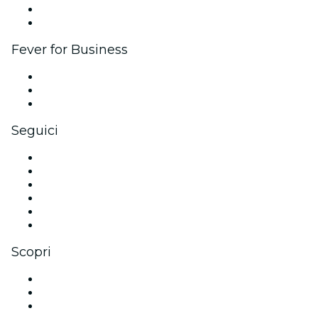
Programma Ambassador e Influencer
Brand partnership
Fever for Business
Eventi privati e biglietti di gruppo
Benefit aziendali
Gift card e voucher aziendali
Seguici
Facebook
X (Twitter)
Instagram
TikTok
LinkedIn
Youtube
Scopri
Luoghi a Milwaukee
Oggi
Domani