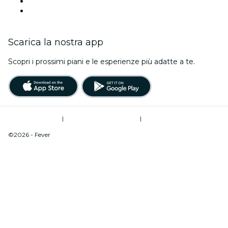
Questa settimana
Questo fine settimana
Scarica la nostra app
Scopri i prossimi piani e le esperienze più adatte a te.
Termini di utilizzo
|
Informativa sulla privacy
|
Do Not Sell My Personal Information / Cookies Management
©2026 - Fever