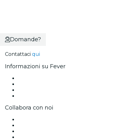
Domande?
Contattaci
qui
Informazioni su Fever
Stampa
Unisciti al team
Carte regalo
Centro assistenza
Collabora con noi
Gestisci il tuo evento
Pubblica il tuo evento
Eventi aziendali & benefit
Programma di affiliazione