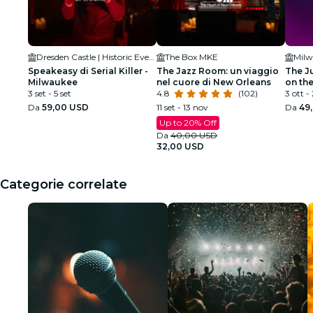
Dresden Castle | Historic Events Center
The Box MKE
Speakeasy di Serial Killer -
The Jazz Room: un viaggio
The J
Milwaukee
nel cuore di New Orleans
on the
3 set - 5 set
4.8
(102)
3 ott -
Da
59,00 USD
11 set - 13 nov
Da
49
Up to 20% Off
Da
40,00 USD
32,00 USD
Categorie correlate