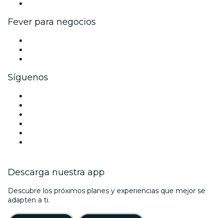
Colaboraciones de marca
Fever para negocios
Eventos privados y entradas de grupo
Beneficios corporativos
Tarjetas y cupones de regalo corporativos
Síguenos
Facebook
X (Twitter)
Instagram
TikTok
LinkedIn
Youtube
Descarga nuestra app
Descubre los próximos planes y experiencias que mejor se
adapten a ti.