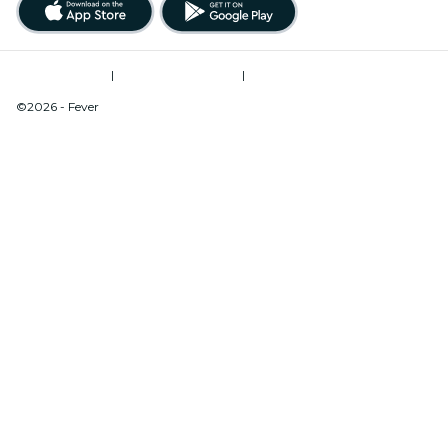
Términos de uso
|
Política de privacidad
|
Do Not Sell My Personal Information / Cookies Management
©2026 - Fever