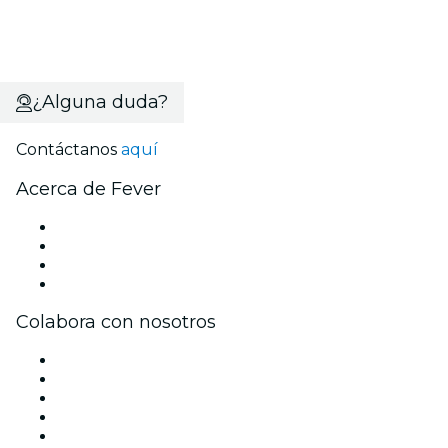
¿Alguna duda?
Contáctanos
aquí
Acerca de Fever
Prensa
Únete al equipo
Tarjetas Regalo
Centro de asistencia
Colabora con nosotros
Gestiona tu evento
Publica tu evento
Eventos y beneficios para empresas
Programa de Afiliados
Programa de embajadores e influencers