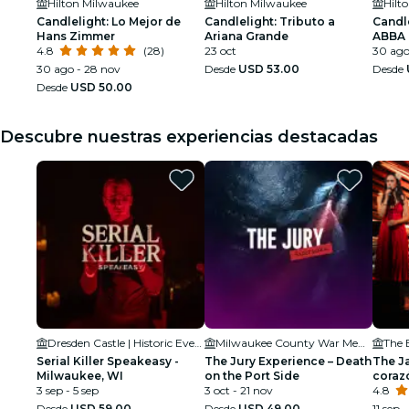
Hilton Milwaukee
Hilton Milwaukee
Hilt
Candlelight: Lo Mejor de
Candlelight: Tributo a
Candle
Hans Zimmer
Ariana Grande
ABBA
4.8
(28)
23 oct
30 ago
30 ago - 28 nov
Desde
USD 53.00
Desde
Desde
USD 50.00
Descubre nuestras experiencias destacadas
Dresden Castle | Historic Events Center
Milwaukee County War Memorial Center
The 
Serial Killer Speakeasy -
The Jury Experience – Death
The Ja
Milwaukee, WI
on the Port Side
coraz
3 sep - 5 sep
3 oct - 21 nov
4.8
Desde
USD 59.00
Desde
USD 49.00
11 sep 