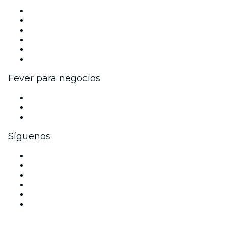
Gestiona tu evento
Publica tu evento
Eventos y beneficios para empresas
Programa de Afiliados
Programa de embajadores e influencers
Colaboraciones de marca
Fever para negocios
Eventos privados y boletos de grupo
Beneficios corporativos
Tarjetas y cupones de regalo corporativos
Síguenos
Facebook
X (Twitter)
Instagram
TikTok
LinkedIn
Youtube