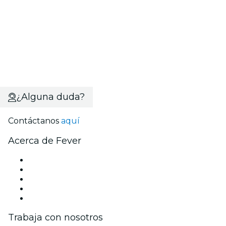
¿Alguna duda?
Contáctanos
aquí
Acerca de Fever
Prensa
Únete al equipo
Tarjetas Regalo
Centro de asistencia
Arrepentimiento de compra
Trabaja con nosotros