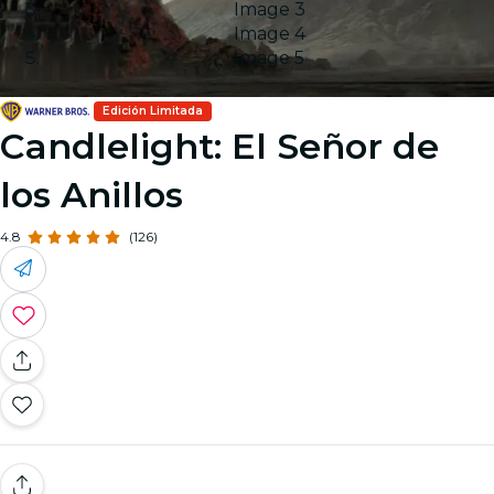
Image 3
Image 4
Image 5
Edición Limitada
Candlelight: El Señor de
los Anillos
4.8
(126)