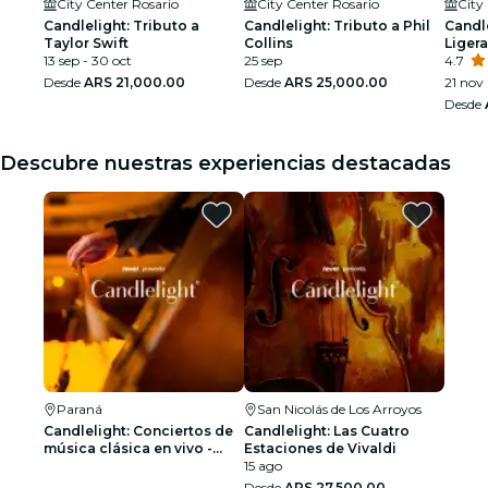
City Center Rosario
City Center Rosario
City
Candlelight: Tributo a
Candlelight: Tributo a Phil
Candl
Taylor Swift
Collins
Ligera
13 sep - 30 oct
25 sep
4.7
Desde
ARS 21,000.00
Desde
ARS 25,000.00
21 nov
Desde
Descubre nuestras experiencias destacadas
Paraná
San Nicolás de Los Arroyos
Candlelight: Conciertos de
Candlelight: Las Cuatro
música clásica en vivo -
Estaciones de Vivaldi
Lista de espera
15 ago
Desde
ARS 27,500.00