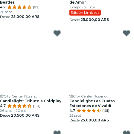
Beatles
de Amor
4.7
(92)
18 sept - 21 nov
26 sept
Edición Limitada
Desde
25.000,00 ARS
Desde
25.000,00 ARS
City Center Rosario
City Center Rosario
Candlelight: Tributo a Coldplay
Candlelight: Las Cuatro
4.7
(110)
Estaciones de Vivaldi
26 sept - 20 dic
4.7
(161)
Desde
20.500,00 ARS
25 sept
Desde
25.000,00 ARS