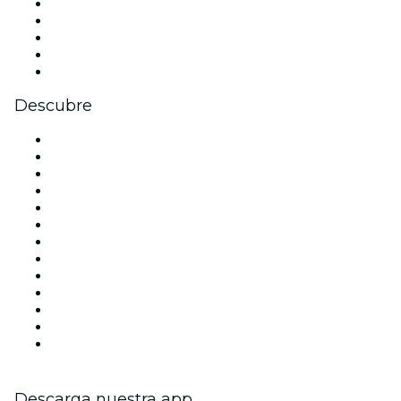
X (Twitter)
Instagram
TikTok
LinkedIn
Youtube
Descubre
Locales y espacios de eventos en Madrid
España
Hoy
Mañana
Esta semana
Este fin de semana
Halloween
San Valentín
Team Building Madrid
La La Love You
Viva Suecia
Navidad
Año Nuevo
Descarga nuestra app