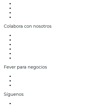
Únete al equipo
Becas de Excelencia
Tarjetas Regalo
Centro de asistencia
Colabora con nosotros
Gestiona tu evento
Publica tu evento
Eventos y beneficios para empresas
Programa de Afiliados
Programa de embajadores e influencers
Colaboraciones de marca
Fever para negocios
Eventos privados y entradas de grupo
Beneficios corporativos
Tarjetas y cupones de regalo corporativos
Síguenos
Facebook