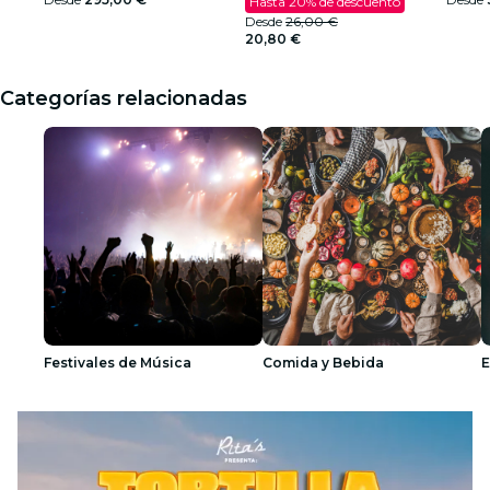
Hasta 20% de descuento
Desde
26,00 €
20,80 €
Categorías relacionadas
Festivales de Música
Comida y Bebida
E