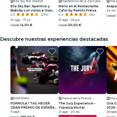
Ella Sky Bar Madrid
Hipódromo de la Zarzuela
Ella Sky Bar: Aperitivo y
Menú en el Restaurante
Arepa 
Bebida con vistas a Gran
Calor by Ramón Freixa
24 oct
Vía.
4.5
(279)
4.4
(14)
Desde
10 ago - 17 jul
13 ago - 26 jun
Desde
14,00 €
Desde
50,00 €
Descubre nuestras experiencias destacadas
MADRING
Palacio de la Prensa
Movi
FORMULA 1 TAG HEUER
The Jury Experience –
Gira 
GRAN PREMIO DE ESPAÑA
Travesía Mortal
2026 
2026
11 sept
21 ago - 20 dic
25 sept
Desde
295,00 €
Desde