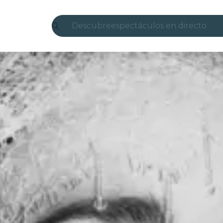
Descubre
espectáculos en directo
Madrid
candlelight
Londres
experiencias y ciudades
São Paulo
exposiciones
Seúl
recorridos por la ciudad
conciertos