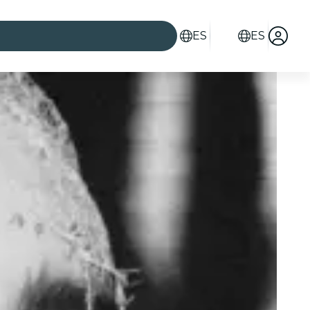
ES
ES