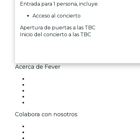
Entrada para 1 persona, incluye:
Acceso al concierto
Apertura de puertas a las TBC
Inicio del concierto a las TBC
Acerca de Fever
Prensa
Únete al equipo
Becas de Excelencia
Tarjetas Regalo
Centro de asistencia
Colabora con nosotros
Gestiona tu evento
Publica tu evento
Eventos y beneficios para empresas