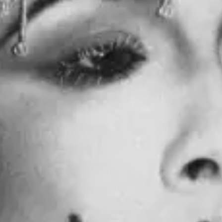
restaurantes
cine