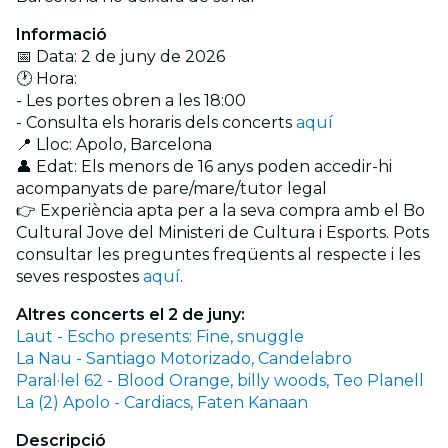
Informació
📅 Data: 2 de juny de 2026
🕐 Hora:
- Les portes obren a les 18:00
- Consulta els horaris dels concerts
aquí
📍 Lloc: Apolo, Barcelona
👤 Edat: Els menors de 16 anys poden accedir-hi
acompanyats de pare/mare/tutor legal
👉 Experiència apta per a la seva compra amb el Bo
Cultural Jove del Ministeri de Cultura i Esports. Pots
consultar les preguntes freqüents al respecte i les
seves respostes
aquí
.
Altres concerts el 2 de juny:
Laut - Escho presents: Fine, snuggle
La Nau - Santiago Motorizado, Candelabro
Paral·lel 62 - Blood Orange, billy woods, Teo Planell
La (2) Apolo - Cardiacs, Faten Kanaan
Descripció