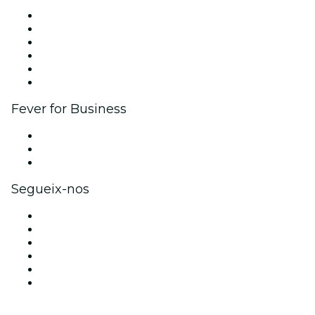
Gestiona tu evento
Publica tu evento
Esdeveniments i beneficis per a empreses
Programa de Afiliados
Ambassadors & Influencers program
Brand partnerships
Fever for Business
Private events & group tickets
Corporate benefits
Corporate gift cards & vouchers
Segueix-nos
Facebook
X (Twitter)
Instagram
TikTok
LinkedIn
Youtube