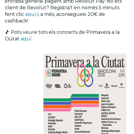
entrada general pagant amb Revolut Pay. No ets
client de Revolut? Registra’t en només 5 minuts
fent clic
aquí
i, a més, aconsegueix 20€ de
cashback!
🎵 Pots veure tots els concerts de Primavera a la
Ciutat
aquí