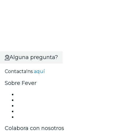
Alguna pregunta?
Contacta'ns
aquí
Sobre Fever
Premsa
Únete al equipo
Becas de Excelencia
Tarjetas Regalo
Centre d'assistència
Colabora con nosotros