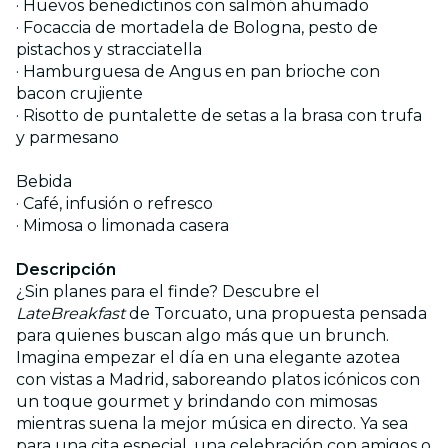
· Huevos benedictinos con salmón ahumado
· Focaccia de mortadela de Bologna, pesto de
pistachos y stracciatella
· Hamburguesa de Angus en pan brioche con
bacon crujiente
· Risotto de puntalette de setas a la brasa con trufa
y parmesano
Bebida
· Café, infusión o refresco
· Mimosa o limonada casera
Descripción
¿Sin planes para el finde? Descubre el
LateBreakfast
de Torcuato, una propuesta pensada
para quienes buscan algo más que un brunch.
Imagina empezar el día en una elegante azotea
con vistas a Madrid, saboreando platos icónicos con
un toque gourmet y brindando con mimosas
mientras suena la mejor música en directo. Ya sea
para una cita especial, una celebración con amigos o