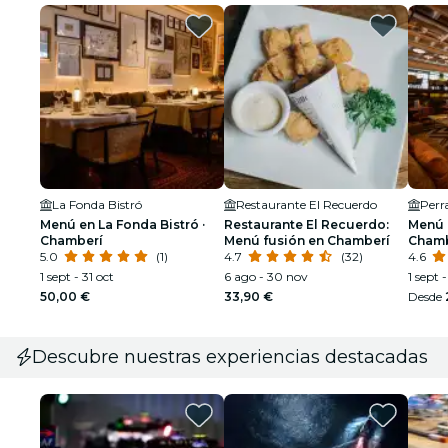
La Fonda Bistró
Restaurante El Recuerdo
Perr
Menú en La Fonda Bistró ·
Restaurante El Recuerdo:
Menú 
Chamberí
Menú fusión en Chamberí
Chamb
5.0
(1)
4.7
(32)
4.6
1 sept - 31 oct
6 ago - 30 nov
1 sept 
50,00 €
33,90 €
Desde
Descubre nuestras experiencias destacadas