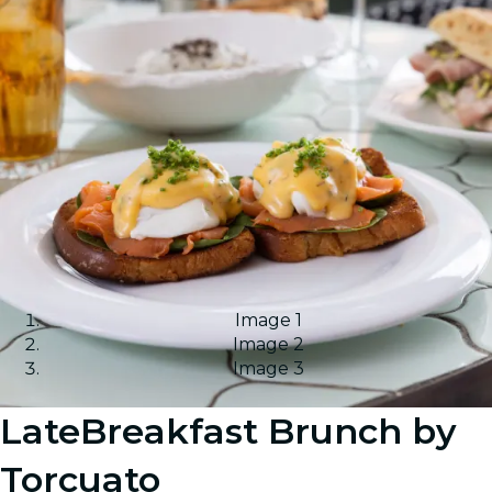
Image 1
Image 2
Image 3
LateBreakfast Brunch by
Torcuato