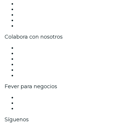
Prensa
Únete al equipo
Becas de Excelencia
Tarjetas Regalo
Centro de asistencia
Colabora con nosotros
Gestiona tu evento
Publica tu evento
Eventos y beneficios para empresas
Programa de Afiliados
Programa de embajadores e influencers
Colaboraciones de marca
Fever para negocios
Eventos privados y entradas de grupo
Beneficios corporativos
Tarjetas y cupones de regalo corporativos
Síguenos