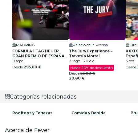
MADRING
Palacio de la Prensa
FORMULA 1 TAG HEUER
The Jury Experience –
XXXIX
GRAN PREMIO DE ESPAÑA
Travesía Mortal
Españ
2026
11 sept
21 ago - 20 dic
Cami
3 oct
Desde
295,00 €
Desde
Hasta 20% de descuento
Desde
26,00 €
20,80 €
Categorías relacionadas
Rooftops y Terrazas
Comida y Bebida
Bru
Acerca de Fever