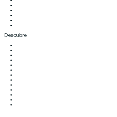
Facebook
X (Twitter)
Instagram
TikTok
LinkedIn
Youtube
Descubre
Locales y espacios de eventos en Madrid
España
Hoy
Mañana
Esta semana
Este fin de semana
Halloween
San Valentín
Team Building Madrid
La La Love You
Viva Suecia
Navidad
Año Nuevo