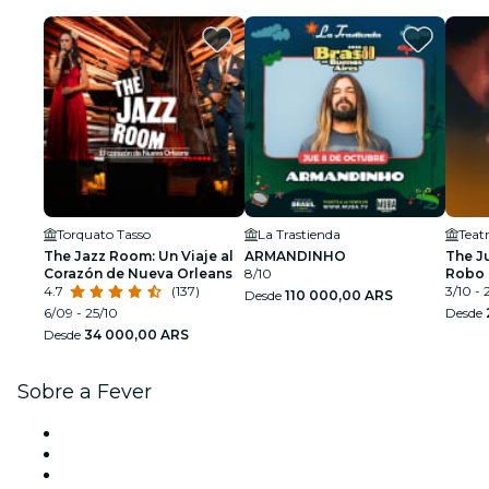
Torquato Tasso
La Trastienda
Teat
The Jazz Room: Un Viaje al
ARMANDINHO
The Ju
Corazón de Nueva Orleans
8/10
Robo 
4.7
(137)
Dólar
3/10 -
Desde
110 000,00 ARS
6/09 - 25/10
Desde
Desde
34 000,00 ARS
Sobre a Fever
Imprensa
Trabalha na Fever
Cartões-Oferta