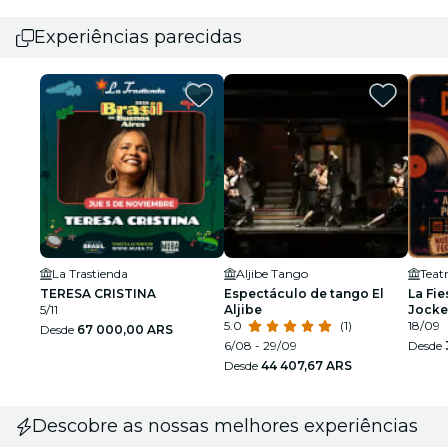
Experiências parecidas
La Trastienda
Aljibe Tango
Teat
TERESA CRISTINA
Espectáculo de tango El
La Fie
5/11
Aljibe
Jocke
5.0
(1)
18/09
Desde
67 000,00 ARS
6/08 - 29/09
Desde
Desde
44 407,67 ARS
Descobre as nossas melhores experiências