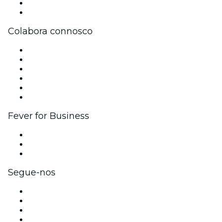
Apoio ao cliente
Formulário de pedido de devolução
Colabora connosco
Gere o teu evento
Publica o teu evento
Eventos corporativos e vantagens
Programa de Afiliados
Programa de embaixadores e influenciadores
Parcerias
Fever for Business
Eventos privados e bilhetes para grupos
Benefícios para as empresas
Cartões-presente e vouchers para empresas
Segue-nos
Facebook
X (Twitter)
Instagram
TikTok