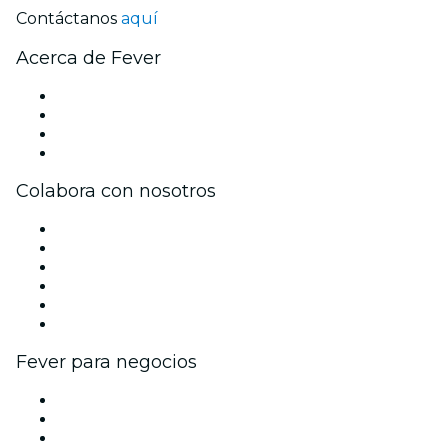
Contáctanos
aquí
Acerca de Fever
Prensa
Únete al equipo
Tarjetas Regalo
Centro de asistencia
Colabora con nosotros
Gestiona tu evento
Publica tu evento
Eventos y beneficios para empresas
Programa de Afiliados
Programa de embajadores e influencers
Colaboraciones de marca
Fever para negocios
Eventos privados y entradas de grupo
Beneficios corporativos
Tarjetas y cupones de regalo corporativos