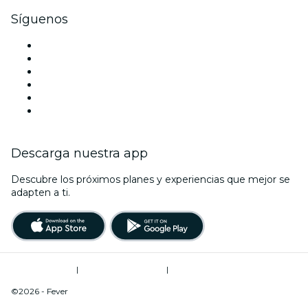
Síguenos
Facebook
X (Twitter)
Instagram
TikTok
LinkedIn
Youtube
Descarga nuestra app
Descubre los próximos planes y experiencias que mejor se
adapten a ti.
Términos de uso
|
Política de privacidad
|
Do Not Sell My Personal Information / Cookies Management
©2026 - Fever