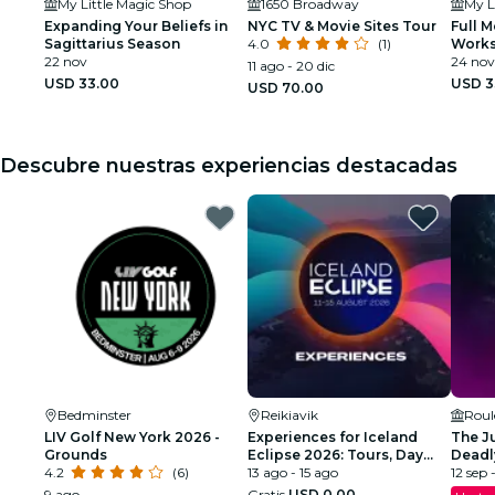
My Little Magic Shop
1650 Broadway
My L
Expanding Your Beliefs in
NYC TV & Movie Sites Tour
Full M
Sagittarius Season
4.0
(1)
Work
22 nov
24 nov
11 ago - 20 dic
USD 33.00
USD 3
USD 70.00
Descubre nuestras experiencias destacadas
Bedminster
Reikiavik
Roul
LIV Golf New York 2026 -
Experiences for Iceland
The J
Grounds
Eclipse 2026: Tours, Day
Deadl
4.2
(6)
Trips & Festival Side Quests
13 ago - 15 ago
York e
12 sep 
9 ago
Gratis
USD 0.00