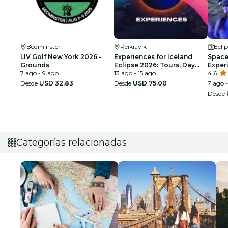
Bedminster
Reikiavik
Ecli
LIV Golf New York 2026 -
Experiences for Iceland
Space 
Grounds
Eclipse 2026: Tours, Day
Exper
7 ago - 9 ago
Trips & Festival Side Quests
13 ago - 15 ago
4.6
Desde
USD 32.83
Desde
USD 75.00
7 ago 
Desde
Categorías relacionadas