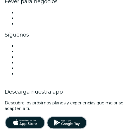
Fever para negocios
Eventos privados y entradas de grupo
Beneficios corporativos
Tarjetas y cupones de regalo corporativos
Síguenos
Facebook
X (Twitter)
Instagram
TikTok
LinkedIn
Youtube
Descarga nuestra app
Descubre los próximos planes y experiencias que mejor se
adapten a ti.