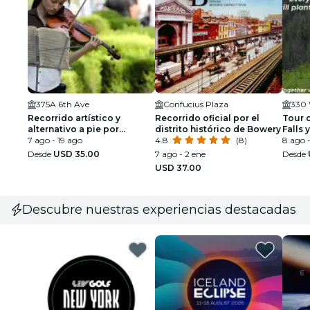
375A 6th Ave
Confucius Plaza
330 
Recorrido artístico y
Recorrido oficial por el
Tour d
alternativo a pie por
distrito histórico de Bowery
Falls 
Greenwich Village
7 ago - 19 ago
4.8
(8)
desde
8 ago -
Auto
Desde
USD 35.00
7 ago - 2 ene
Desde
USD 37.00
Descubre nuestras experiencias destacadas