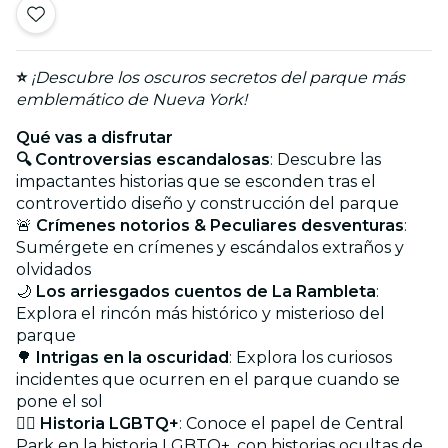
⭐
¡Descubre los oscuros secretos del parque más
emblemático de Nueva York!
Qué vas a disfrutar
🔍 Controversias escandalosas
: Descubre las
impactantes historias que se esconden tras el
controvertido diseño y construcción del parque
🚨
Crímenes notorios & Peculiares desventuras
:
Sumérgete en crímenes y escándalos extraños y
olvidados
🌙
Los arriesgados cuentos de La Rambleta
:
Explora el rincón más histórico y misterioso del
parque
🌳
Intrigas en la oscuridad
: Explora los curiosos
incidentes que ocurren en el parque cuando se
pone el sol
🏳️‍🌈
Historia LGBTQ+
: Conoce el papel de Central
Park en la historia LGBTQ+, con historias ocultas de