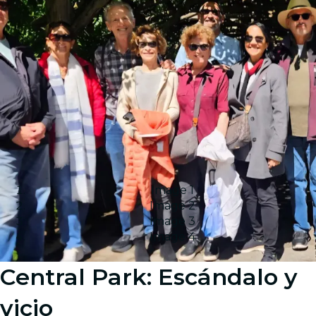
Image 1
Image 2
Image 3
Image 4
Central Park: Escándalo y
vicio