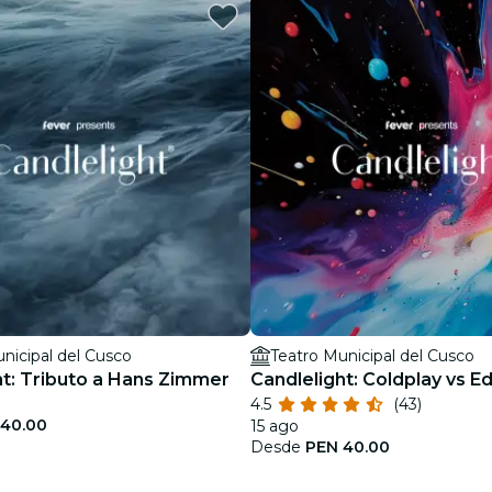
restaurantes
cine
nicipal del Cusco
Teatro Municipal del Cusco
ht: Tributo a Hans Zimmer
Candlelight: Coldplay vs E
4.5
(43)
 40.00
15 ago
Desde
PEN 40.00