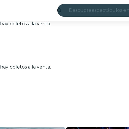
Descubre
espectáculos en
Madrid
ay boletos a la venta.
candlelight
Londres
experiencias y 
ay boletos a la venta.
São Paulo
exposiciones
Seúl
recorridos por l
conciertos