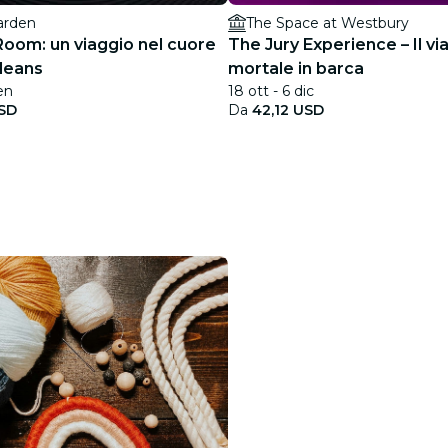
arden
The Space at Westbury
Room: un viaggio nel cuore
The Jury Experience – Il vi
leans
mortale in barca
en
18 ott - 6 dic
SD
Da
42,12 USD