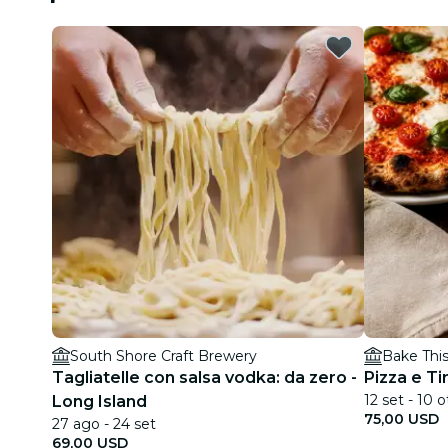
South Shore Craft Brewery
Bake Thi
Tagliatelle con salsa vodka: da zero -
Pizza e Ti
12 set - 10 o
Long Island
75,00 USD
27 ago - 24 set
69,00 USD