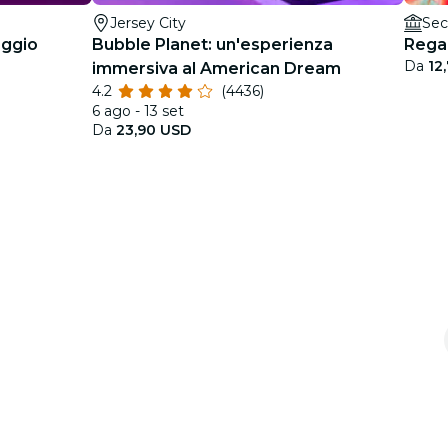
Jersey City
Sec
aggio
Bubble Planet: un'esperienza
Regal
Da
12
immersiva al American Dream
4.2
(4436)
6 ago - 13 set
Da
23,90 USD