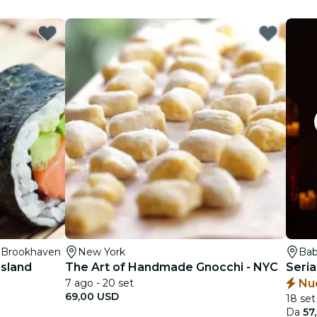
d Brookhaven
New York
Bab
Island
The Art of Handmade Gnocchi - NYC
Seria
7 ago - 20 set
Nu
69,00 USD
18 set
Da
57