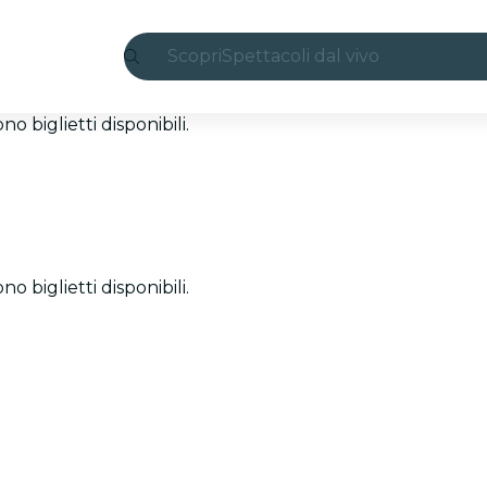
Scopri
Spettacoli dal vivo
Madrid
 biglietti disponibili.
Candlelight
Londra
Esperienze e città
 biglietti disponibili.
San Paolo
Mostre
Seoul
Tour città
Concerti