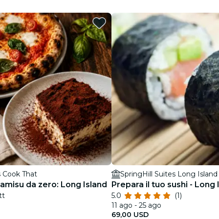
Ristoranti
Cinema
s Cook That
SpringHill Suites Long Islan
ramisu da zero: Long Island
Prepara il tuo sushi - Long 
tt
5.0
(1)
11 ago - 25 ago
69,00 USD