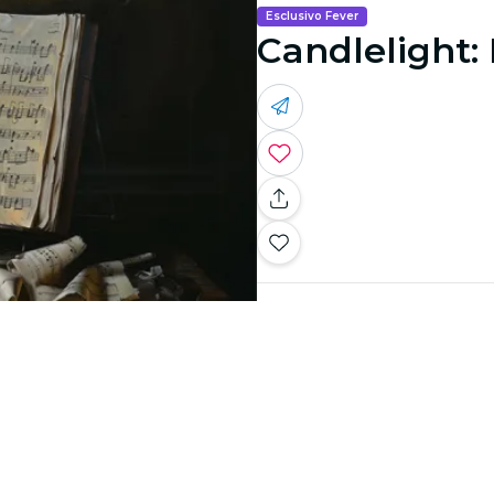
Esclusivo Fever
Candlelight: