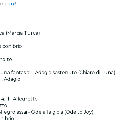
enti
qui
!
urca (Marcia Turca)
o con brio
 molto
 una fantasia: I. Adagio sostenuto (Chiaro di Luna)
I. Adagio
4: III. Allegretto
etto
Allegro assai - Ode alla gioia (Ode to Joy)
on brio