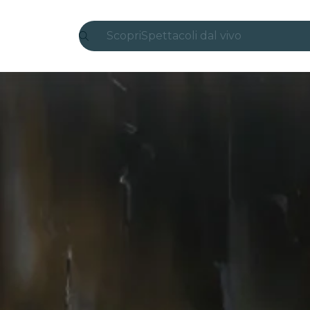
Scopri
Spettacoli dal vivo
Madrid
Candlelight
Londra
Esperienze e città
San Paolo
Mostre
Seoul
Tour città
Concerti