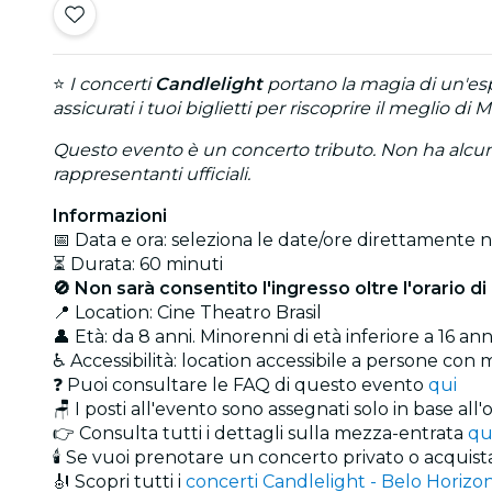
⭐
I concerti
Candlelight
portano la magia di un'esp
assicurati i tuoi biglietti per riscoprire il meglio d
Questo evento è un concerto tributo. Non ha alcuna 
rappresentanti ufficiali.
Informazioni
📅 Data e ora: seleziona le date/ore direttamente ne
⏳ Durata: 60 minuti
🚫 Non sarà consentito l'ingresso oltre l'orario di 
📍 Location: Cine Theatro Brasil
👤 Età: da 8 anni. Minorenni di età inferiore a 16
♿ Accessibilità: location accessibile a persone con m
❓ Puoi consultare le FAQ di questo evento
qui
🪑 I posti all'evento sono assegnati solo in base all'o
👉 Consulta tutti i dettagli sulla mezza-entrata
qu
🕯️ Se vuoi prenotare un concerto privato o acquis
🎻 Scopri tutti i
concerti Candlelight - Belo Horizo