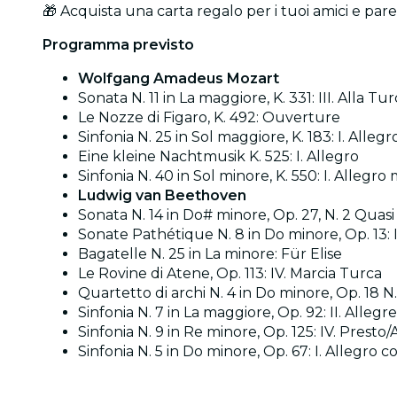
🎁 Acquista una carta regalo per i tuoi amici e par
Programma previsto
Wolfgang Amadeus Mozart
Sonata N. 11 in La maggiore, K. 331: III. Alla T
Le Nozze di Figaro, K. 492: Ouverture
Sinfonia N. 25 in Sol maggiore, K. 183: I. Allegr
Eine kleine Nachtmusik K. 525: I. Allegro
Sinfonia N. 40 in Sol minore, K. 550: I. Allegro
Ludwig van Beethoven
Sonata N. 14 in Do# minore, Op. 27, N. 2 Quasi
Sonate Pathétique N. 8 in Do minore, Op. 13: I
Bagatelle N. 25 in La minore: Für Elise
Le Rovine di Atene, Op. 113: IV. Marcia Turca
Quartetto di archi N. 4 in Do minore, Op. 18 N. 
Sinfonia N. 7 in La maggiore, Op. 92: II. Allegr
Sinfonia N. 9 in Re minore, Op. 125: IV. Presto/
Sinfonia N. 5 in Do minore, Op. 67: I. Allegro c