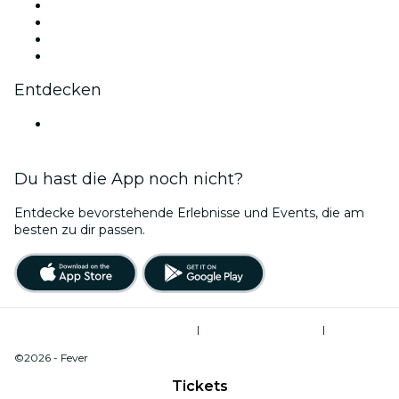
Instagram
TikTok
LinkedIn
YouTube
Entdecken
Veranstaltungsorte in Montpellier
Du hast die App noch nicht?
Entdecke bevorstehende Erlebnisse und Events, die am
besten zu dir passen.
Allgemeine Geschäftsbedingungen
|
Datenschutzerklärung
|
Cookie-Verwaltung
©2026 - Fever
Tickets