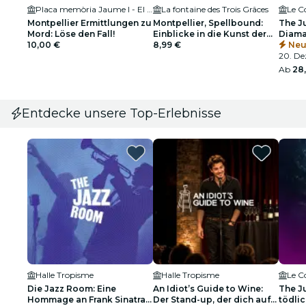
Placa memòria Jaume I - El Comqueridor
La fontaine des Trois Grâces
Le 
Montpellier Ermittlungen zu
Montpellier, Spellbound:
The J
Mord: Löse den Fall!
Einblicke in die Kunst der
Diama
10,00 €
Etikettierung
8,99 €
Toter
Neu
20. Dez
Ab
28
Entdecke unsere Top-Erlebnisse
Halle Tropisme
Halle Tropisme
Le 
Die Jazz Room: Eine
An Idiot’s Guide to Wine:
The Ju
Hommage an Frank Sinatra
Der Stand-up, der dich auf
tödli