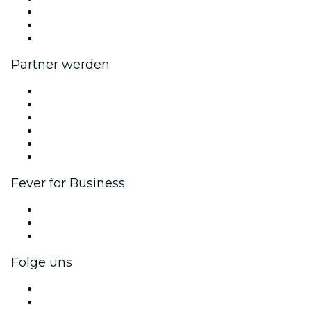
Wir stellen ein!
Geschenkgutscheine
Hilfe-Center
Partner werden
Fever Zone
Veröffentliche dein Event
Firmenevents & -vorteile
Affiliate-Programm
Botschafter & Influencer-Programm
Markenpartnerschaften
Fever for Business
Privatveranstaltungen & Gruppentickets
Firmenvorteile
Firmengeschenkkarten und -gutscheine
Folge uns
Facebook
X (Twitter)