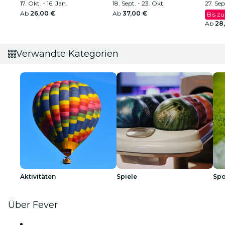
und Louis Armstrong
17. Okt. - 16. Jan.
Partys interessant macht
18. Sept. - 23. Okt.
27. Sept
Ab
26,00 €
Ab
37,00 €
Bis z
Ab
28
Verwandte Kategorien
Aktivitäten
Spiele
Spo
Über Fever
Presse