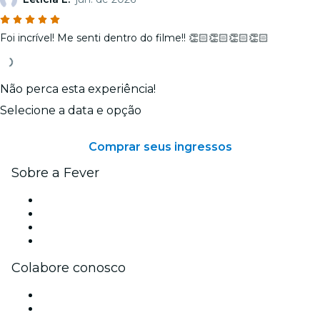
Foi incrível! Me senti dentro do filme!! 👏🏻👏🏻👏🏻👏🏻
Não perca esta experiência!
Selecione a data e opção
Comprar seus ingressos
Sobre a Fever
Imprensa
Carreiras
Cartões-Presente
Central de Ajuda
Colabore conosco
Gerencie seu evento
Publique seu evento