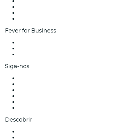
Eventos corporativos e benefícios
Programa de Afiliados
Programa de embaixadores e influencers
Parcerias
Fever for Business
Eventos privados e ingressos para grupos
Benefícios para as empresas
Cartões-presente e vouchers para empresas
Siga-nos
Facebook
X (Twitter)
Instagram
TikTok
LinkedIn
YouTube
Descobrir
Locais de eventos - Brasília
Brasil