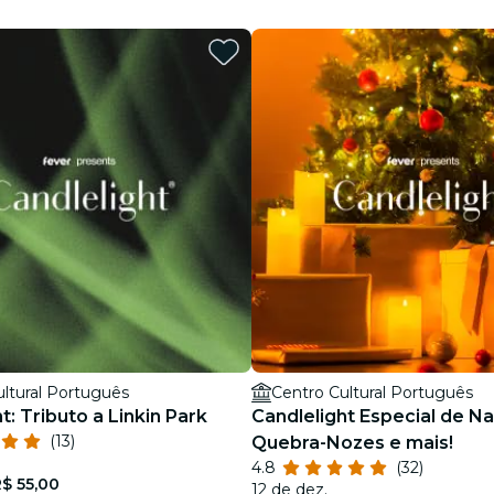
restaurantes
cinema
ltural Português
Centro Cultural Português
t: Tributo a Linkin Park
Candlelight Especial de Na
(13)
Quebra-Nozes e mais!
4.8
(32)
$ 55,00
12 de dez.