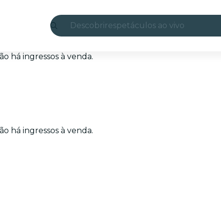
Descobrir
espetáculos ao vivo
Madrid
o há ingressos à venda.
Candlelight
Londres
experiências e cidades
o há ingressos à venda.
São Paulo
exposições
Seul
city tours
shows