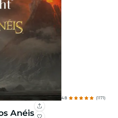
4.8
(1171)
os Anéis