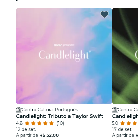
Centro Cultural Português
Centro Cu
Candlelight: Tributo a Taylor Swift
Candleligh
4.8
(10)
5.0
12 de set.
17 de set.
A partir de
R$ 52,00
A partir de
R