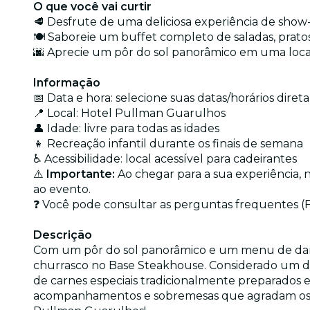
O que você vai curtir
🥩 Desfrute de uma deliciosa experiência de show
🍽️ Saboreie um buffet completo de saladas, prato
🌆 Aprecie um pôr do sol panorâmico em uma local
Informação
📅 Data e hora: selecione suas datas/horários dire
📍 Local: Hotel Pullman Guarulhos
👤 Idade: livre para todas as idades
👧 Recreação infantil durante os finais de semana
♿ Acessibilidade: local acessível para cadeirantes
⚠️
Importante:
Ao chegar para a sua experiência, 
ao evento.
❓ Você pode consultar as perguntas frequentes 
Descrição
Com um pôr do sol panorâmico e um menu de dar
churrasco no Base Steakhouse. Considerado um dos
de carnes especiais tradicionalmente preparados em 
acompanhamentos e sobremesas que agradam os pal