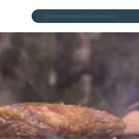
Descobrir
espetáculos ao vivo
Madrid
Candlelight
Londres
experiências e cidades
São Paulo
exposições
Seul
city tours
shows