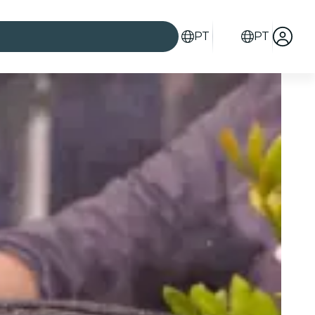
PT
PT