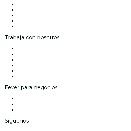
Prensa
Únete al equipo
Becas de Excelencia Fever
Tarjetas Regalo
Centro de asistencia
Trabaja con nosotros
Gestiona tu evento
Publica tu evento
Eventos y beneficios para empresas
Programa de Afiliados
Programa de embajadores e influencers
Colaboraciones de marca
Fever para negocios
Eventos privados y boletos de grupo
Beneficios corporativos
Tarjetas y cupones de regalo corporativos
Síguenos