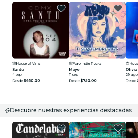
House of Vans
Foro Indie Rocks!
Hous
Santu
Maye
Olivi
4 sep
11 sep
29 ago
Desde
$650.00
Desde
$750.00
Desde
Descubre nuestras experiencias destacadas