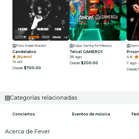
Foro Indie Rocks!
Expo Santa Fe Mexico
Candelabro
Telcel GAMERGY
Priso
¡Nuevo!
28 ago
4.8
14 oct
Desde
$200.00
7 ago -
Desde
$700.00
Desde
Categorías relacionadas
Conciertos
Eventos de música
Fes
Acerca de Fever