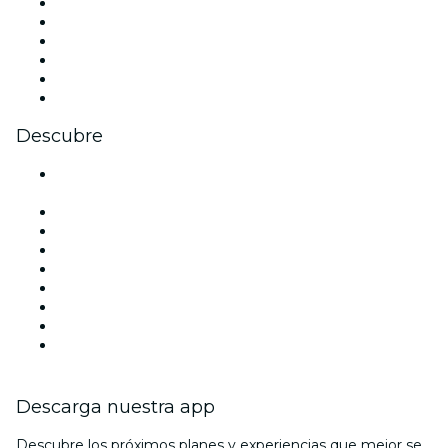
Facebook
X (Twitter)
Instagram
TikTok
LinkedIn
Youtube
Descubre
Locales y espacios de eventos en Ciudad de México -
CDMX
México
Hoy
Mañana
Esta semana
Este fin de semana
Halloween
San Valentín
Navidad
Descarga nuestra app
Descubre los próximos planes y experiencias que mejor se