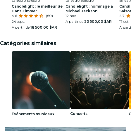
Teatro Selectro
Teatro Selectro
Teatr
Candlelight : le meilleur de
Candlelight : hommage à
Candle
Hans Zimmer
Michael Jackson
Saison
4.6
(60)
12 nov.
4.7
24 sept.
À partir de
20 500,00 $AR
17 oct.
À partir de
18 500,00 $AR
À part
Catégories similaires
Concerts
Événements musicaux
C