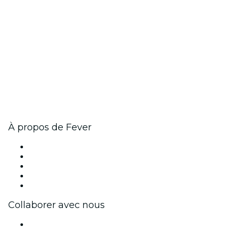
À propos de Fever
Presse
Travailler chez Fever
Cartes-cadeaux
Centre d'aide
Formulaire de demande de retour
Collaborer avec nous
Fever Zone