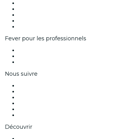
Publiez votre événement
Événements d'entreprise et avantages
Programme d'affiliation
Programme d'ambassadeurs et d'influenceurs
Partenariats avec des marques
Fever pour les professionnels
Événements privés et billets de groupe
Avantages pour les entreprises
Coupons et cartes cadeaux pour les entreprises
Nous suivre
Facebook
X (Twitter)
Instagram
TikTok
LinkedIn
Youtube
Découvrir
Lieux d'événements à Mendoza