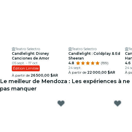
Teatro Selectro
Teatro Selectro
Te
Candlelight: Disney
Candlelight : Coldplay & Ed
Can
Canciones de Amor
Sheeran
Han
05 sept. - 17 oct.
4.8
(199)
4.6
24 sept.
24 s
Édition Limitée
À partir de
22 000,00 $AR
À pa
À partir de
26 500,00 $AR
Le meilleur de Mendoza : Les expériences à ne
pas manquer