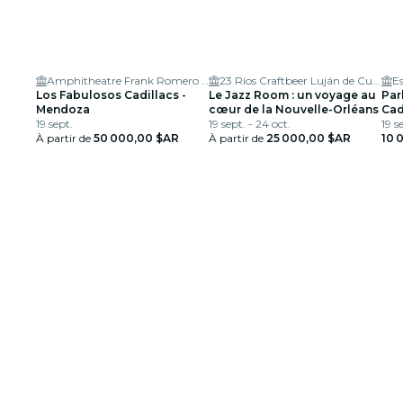
Amphitheatre Frank Romero Day
23 Ríos Craftbeer Luján de Cuyo
Los Fabulosos Cadillacs -
Le Jazz Room : un voyage au
Par
Mendoza
cœur de la Nouvelle-Orléans
Cad
19 sept.
19 sept. - 24 oct.
19 s
À partir de
50 000,00 $AR
À partir de
25 000,00 $AR
10 