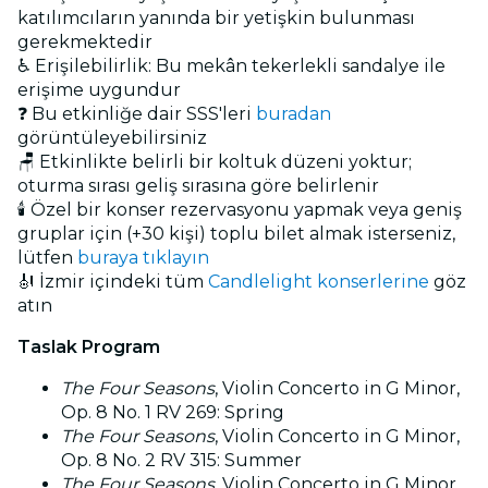
katılımcıların yanında bir yetişkin bulunması
gerekmektedir
♿ Erişilebilirlik: Bu mekân tekerlekli sandalye ile
erişime uygundur
❓ Bu etkinliğe dair SSS'leri
buradan
görüntüleyebilirsiniz
🪑 Etkinlikte belirli bir koltuk düzeni yoktur;
oturma sırası geliş sırasına göre belirlenir
🕯️ Özel bir konser rezervasyonu yapmak veya geniş
gruplar için (+30 kişi) toplu bilet almak isterseniz,
lütfen
buraya tıklayın
🎻 İzmir içindeki tüm
Candlelight konserlerine
göz
atın
Taslak Program
The Four Seasons
, Violin Concerto in G Minor,
Op. 8 No. 1 RV 269: Spring
The Four Seasons
, Violin Concerto in G Minor,
Op. 8 No. 2 RV 315: Summer
The Four Seasons
, Violin Concerto in G Minor,