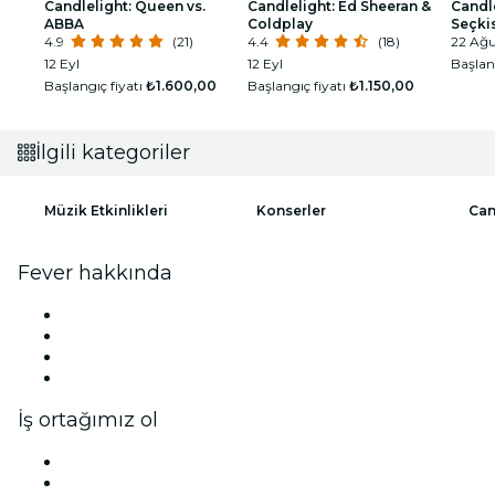
Candlelight: Queen vs.
Candlelight: Ed Sheeran &
Candl
ABBA
Coldplay
Seçki
4.9
(21)
4.4
(18)
22 Ağ
12 Eyl
12 Eyl
Başlan
Başlangıç fiyatı
₺1.600,00
Başlangıç fiyatı
₺1.150,00
İlgili kategoriler
Müzik Etkinlikleri
Konserler
Can
Fever hakkında
Basın
Ekibimize katılın!
Hediye Kartları
Yardım Merkezi
İş ortağımız ol
Fever Zone
Etkinliğini listele