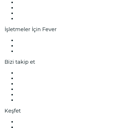
Kurumsal etkinlikler ve avantajlar
Ortaklık Programı
Marka Elçisi ve Influencer Programı
Marka ortaklıkları
İşletmeler İçin Fever
Özel etkinlikler ve grup biletleri
Kurumsal avantajlar
Kurumsal hediye kartları ve kuponlar
Bizi takip et
Facebook
X (Twitter)
Instagram
TikTok
LinkedIn
YouTube
Keşfet
İzmir mekânları
Türkiye