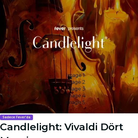
Image 1
Image 2
Image 3
Image 4
Image 5
Sadece Fever'da
Candlelight: Vivaldi Dört