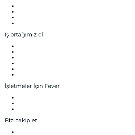
Basın
Ekibimize katılın!
Hediye Kartları
Yardım Merkezi
İş ortağımız ol
Fever Zone
Etkinliğini listele
Kurumsal etkinlikler ve avantajlar
Ortaklık Programı
Marka Elçisi ve Influencer Programı
Marka ortaklıkları
İşletmeler İçin Fever
Özel etkinlikler ve grup biletleri
Kurumsal avantajlar
Kurumsal hediye kartları ve kuponlar
Bizi takip et
Facebook