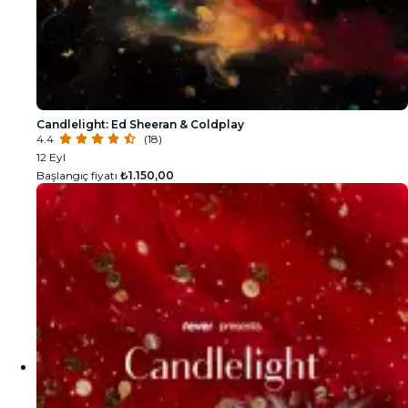
Candlelight: Ed Sheeran & Coldplay
4.4
(18)
12 Eyl
Başlangıç fiyatı
₺1.150,00