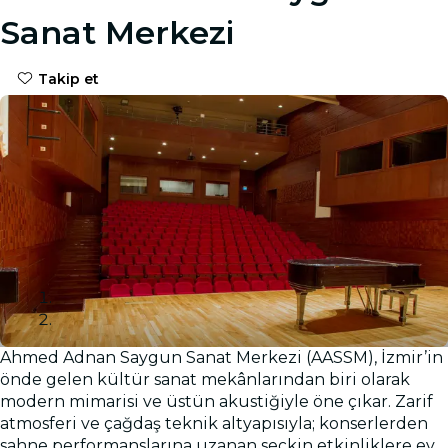
Sanat Merkezi
Takip et
Ahmed Adnan Saygun Sanat Merkezi (AASSM), İzmir’in
Galeri
önde gelen kültür sanat mekânlarından biri olarak
modern mimarisi ve üstün akustiğiyle öne çıkar. Zarif
atmosferi ve çağdaş teknik altyapısıyla; konserlerden
sahne performanslarına uzanan seçkin etkinliklere ev