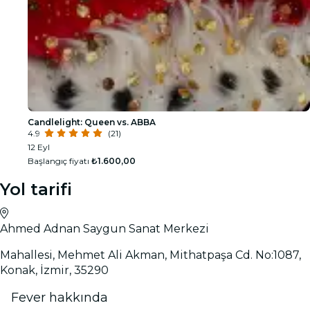
Candlelight: Queen vs. ABBA
4.9
(21)
12 Eyl
Başlangıç fiyatı
₺1.600,00
Yol tarifi
Ahmed Adnan Saygun Sanat Merkezi
Mahallesi, Mehmet Ali Akman, Mithatpaşa Cd. No:1087,
Konak, İzmir, 35290
Fever hakkında