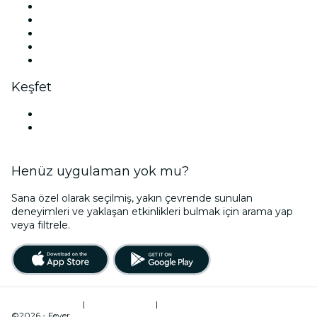
X (Twitter)
Instagram
TikTok
LinkedIn
YouTube
Keşfet
İzmir mekânları
Türkiye
Henüz uygulaman yok mu?
Sana özel olarak seçilmiş, yakın çevrende sunulan
deneyimleri ve yaklaşan etkinlikleri bulmak için arama yap
veya filtrele.
Kullanım Şartları
|
Gizlilik Politikası
|
Çerez Yönetimi
©2026 - Fever