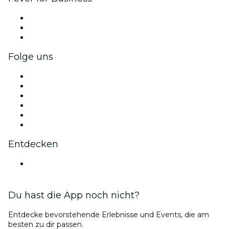
Privatveranstaltungen & Gruppentickets
Firmenvorteile
Firmengeschenkkarten und -gutscheine
Folge uns
Facebook
X (Twitter)
Instagram
TikTok
LinkedIn
YouTube
Entdecken
Veranstaltungsorte in Zaragoza
Du hast die App noch nicht?
Entdecke bevorstehende Erlebnisse und Events, die am
besten zu dir passen.