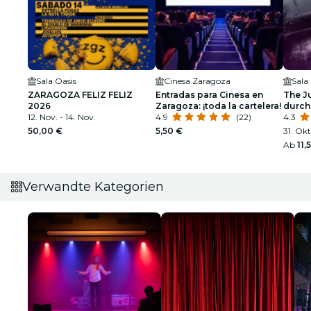
Sala Oasis
Cinesa Zaragoza
ZARAGOZA FELIZ FELIZ
Entradas para Cinesa en
The J
2026
Zaragoza: ¡toda la cartelera!
durch
12. Nov. - 14. Nov.
4.9
(22)
4.3
50,00 €
5,50 €
31. Okt
Ab
11,
Verwandte Kategorien