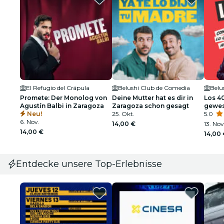
El Refugio del Crápula
Belushi Club de Comedia
Belu
Promete: Der Monolog von
Deine Mutter hat es dir in
Los 40
Agustín Balbi in Zaragoza
Zaragoza schon gesagt
gewes
Neu!
25. Okt.
5.0
6. Nov.
14,00 €
13. Nov
14,00 €
14,00
Entdecke unsere Top-Erlebnisse