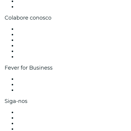
Cartões-Presente
Central de Ajuda
Colabore conosco
Gerencie seu evento
Publique seu evento
Eventos corporativos e benefícios
Programa de Afiliados
Programa de embaixadores e influencers
Parcerias
Fever for Business
Eventos privados e ingressos para grupos
Benefícios para as empresas
Cartões-presente e vouchers para empresas
Siga-nos
Facebook
X (Twitter)
Instagram
TikTok