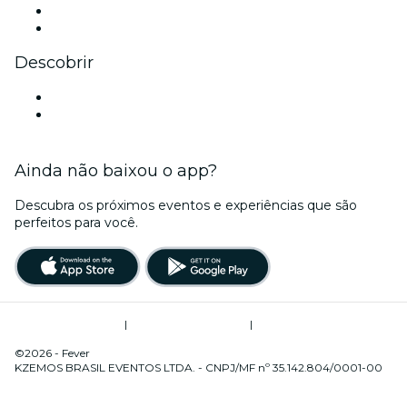
LinkedIn
YouTube
Descobrir
Locais de eventos - Macapá
Brasil
Ainda não baixou o app?
Descubra os próximos eventos e experiências que são
perfeitos para você.
Termos de Utilização
|
Política de Privacidade
|
Gerenciamento de Cookies
©2026 - Fever
KZEMOS BRASIL EVENTOS LTDA. - CNPJ/MF nº 35.142.804/0001-00