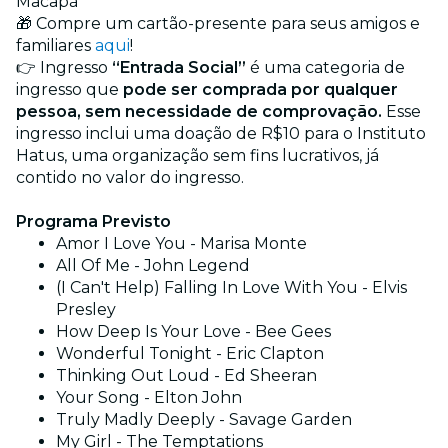
Macapá
🎁 Compre um cartão-presente para seus amigos e
familiares
aqui
!
👉 Ingresso
“Entrada Social”
é uma categoria de
ingresso que
pode ser comprada por qualquer
pessoa, sem necessidade de comprovação.
Esse
ingresso inclui uma doação de R$10 para o Instituto
Hatus, uma organização sem fins lucrativos, já
contido no valor do ingresso.
Programa Previsto
Amor I Love You - Marisa Monte
All Of Me - John Legend
(I Can't Help) Falling In Love With You - Elvis
Presley
How Deep Is Your Love - Bee Gees
Wonderful Tonight - Eric Clapton
Thinking Out Loud - Ed Sheeran
Your Song - Elton John
Truly Madly Deeply - Savage Garden
My Girl - The Temptations