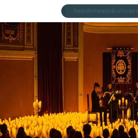
Descobrir
espetáculos ao v
Madrid
Candlelight
Londres
experiências e c
São Paulo
exposições
Seul
city tours
shows