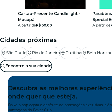
shows
Cartão-Presente Candlelight -
Parabéns
restaurantes
Macapá
Special E
A partir de
R$ 50,00
A partir de
cinema
Cidades próximas
São Paulo
Rio de Janeiro
Curitiba
Belo Horizo
Encontre a sua cidade
Descubra as melhores experiênc
onde quer que esteja.
Baixe o app agora e desfrute de promoções exclusivas, alé
vantagens do Fever Club.