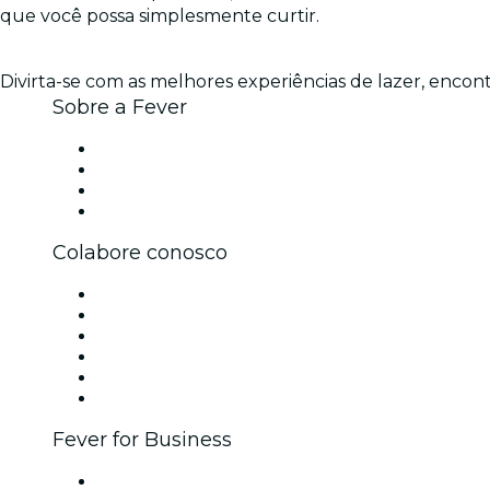
que você possa simplesmente curtir.
Divirta-se com as melhores experiências de lazer, encont
Sobre a Fever
Imprensa
Carreiras
Cartões-Presente
Central de Ajuda
Colabore conosco
Gerencie seu evento
Publique seu evento
Eventos corporativos e benefícios
Programa de Afiliados
Programa de embaixadores e influencers
Parcerias
Fever for Business
Eventos privados e ingressos para grupos