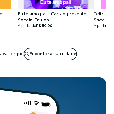
te
Eu te amo pai! - Cartão-presente
Feliz ani
Special Edition
Special E
A partir de
R$ 50,00
A partir de
R
Nova Iorque
Encontre a sua cidade