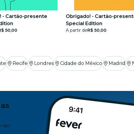
! - Cartão-presente
Obrigado! - Cartão-presen
dition
Special Edition
R$ 50,00
A partir de
R$ 50,00
nte
Recife
Londres
Cidade do México
Madrid
ias
m das