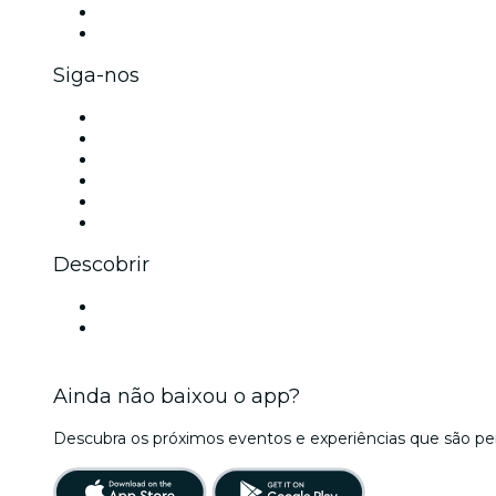
Benefícios para as empresas
Cartões-presente e vouchers para empresas
Siga-nos
Facebook
X (Twitter)
Instagram
TikTok
LinkedIn
YouTube
Descobrir
Locais de eventos - Macapá
Brasil
Ainda não baixou o app?
Descubra os próximos eventos e experiências que são per