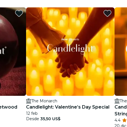
The Monarch
The
leetwood
Candlelight: Valentine’s Day Special
Candl
12 feb
Strin
Desde
35,50 US$
4.4
20 dic