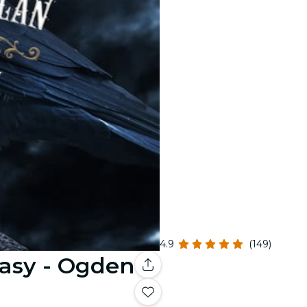
4.9
(149)
asy - Ogden