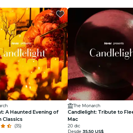
restaurantes
cine
arch
The Monarch
ht: A Haunted Evening of
Candlelight: Tribute to F
 Classics
Mac
(35)
20 dic
Desde
35,50 US$