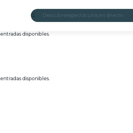
Descubre
espectáculos en directo
Madrid
entradas disponibles.
candlelight
Londres
experiencias y ciudades
entradas disponibles.
São Paulo
exposiciones
Seúl
recorridos por la ciudad
conciertos