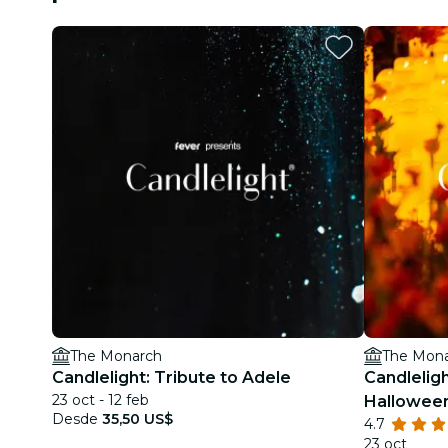
The Monarch
The Mon
Candlelight: Tribute to Adele
Candlelig
23 oct - 12 feb
Halloween
Desde
35,50 US$
4.7
23 oct